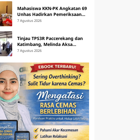
Mahasiswa KKN-PK Angkatan 69
Unhas Hadirkan Pemeriksaan
Kesehatan dan Edukasi bagi
7 Agustus 2026
Lansia di Barru
Tinjau TPS3R Paccerekang dan
Katimbang, Melinda Aksa
Tekankan Penguatan
7 Agustus 2026
Pengelolaan Sampah dari
Sumber