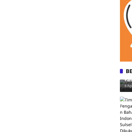
B
Uni
Far
8 Ag