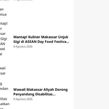
Mantap! Kuliner Makassar Unjuk
Gigi di ASEAN Day Food Festival
2026
8 Agustus 2026
Wawali Makassar Aliyah Dorong
Penyandang Disabilitas
Manfaatkan Peluang
8 Agustus 2026
Kewirausahaan