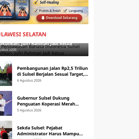
ULAWESI SELATAN
 Pengawasan Bahasa Indonesia Sulsel
ukuhkan, Jufri Rahman Jadi Ketua
ustus 2026
Pembangunan Jalan Rp2,5 Triliun
di Sulsel Berjalan Sesuai Target,
49 Ruas Sudah Digarap
6 Agustus 2026
Gubernur Sulsel Dukung
Penguatan Koperasi Merah
Putih, Siap Tindaklanjuti Arahan
5 Agustus 2026
Pemerintah Pusat
Sekda Sulsel: Pejabat
Administrator Harus Mampu