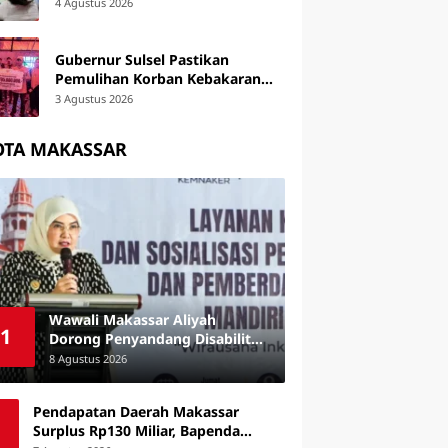
Memimpin Perubahan
4 Agustus 2026
Organisasi
Gubernur Sulsel Pastikan
Pemulihan Korban Kebakaran
Tallo, Serahkan Bantuan Rp795
3 Agustus 2026
Juta
OTA MAKASSAR
Wawali Makassar Aliyah
1
Dorong Penyandang Disabilitas
Manfaatkan Peluang
8 Agustus 2026
Kewirausahaan
Pendapatan Daerah Makassar
Surplus Rp130 Miliar, Bapenda