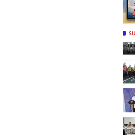
S
Tim
Dik
8 Ag