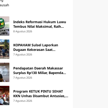
Indeks Reformasi Hukum Luwu
Tembus Nilai Maksimal, Raih
Predikat AA Tahun 2026
8 Agustus 2026
KOPAHAM Sulsel Laporkan
Dugaan Kekerasan Saat
Penggusuran Petani Laoli ke
7 Agustus 2026
Polda Sulsel
Pendapatan Daerah Makassar
Surplus Rp130 Miliar, Bapenda
Siapkan Penagihan Tunggakan
7 Agustus 2026
Pajak
Program KETUK PINTU SEHAT
KKN Unhas Disambut Antusias,
44 Warga Lampoko Ikut Skrining
7 Agustus 2026
Hipertensi