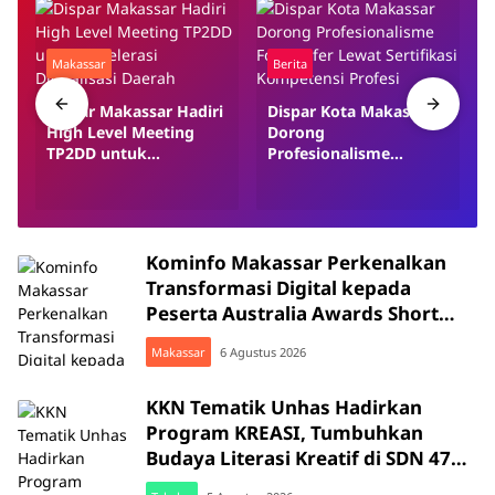
Makassar
Berita
Dispar Makassar Hadiri
Dispar Kota Makassar
High Level Meeting
Dorong
TP2DD untuk
Profesionalisme
Akselerasi Digitalisasi
Fotografer Lewat
Daerah
Sertifikasi Kompetensi
Profesi
Kominfo Makassar Perkenalkan
Transformasi Digital kepada
Peserta Australia Awards Short
Course
Makassar
6 Agustus 2026
KKN Tematik Unhas Hadirkan
Program KREASI, Tumbuhkan
Budaya Literasi Kreatif di SDN 47
Alluka Takalar