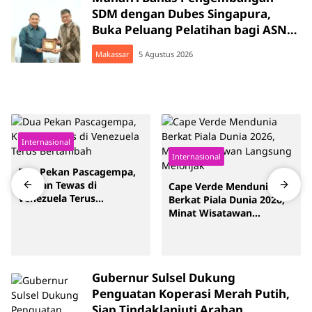
SDM dengan Dubes Singapura,
Buka Peluang Pelatihan bagi ASN
hingga Masyarakat
Makassar
5 Agustus 2026
Internasional
Internasional
Dua Pekan Pascagempa,
Korban Tewas di
Cape Verde Mendunia
Venezuela Terus
Berkat Piala Dunia 2026,
Bertambah
Minat Wisatawan
Langsung Melonjak
Gubernur Sulsel Dukung
Penguatan Koperasi Merah Putih,
Siap Tindaklanjuti Arahan