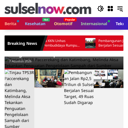
Langsung
ke
konten
Berita
Kesehatan
Otomotif
Internasional
Tekno
Makassar
Tinjau TPS3R Paccerekang dan Katimbang,
hasiswa KKN Unhas
Pembangunan Jalan Rp2,5 Triliun di Sulse
Breaking News
daran Pembudidaya Rumput
Berjalan Sesuai Target, 49 Ruas Sudah
Melinda Aksa Tekankan Penguatan
Digarap
Pengelolaan Sampah dari Sumber
7 Agustus 2026