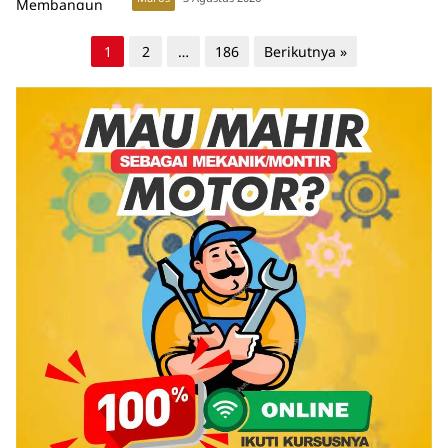
Paginasi
1
2
…
186
Berikutnya »
pos