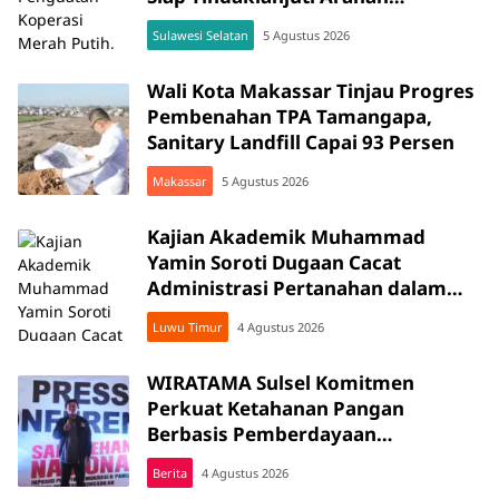
Pemerintah Pusat
Sulawesi Selatan
5 Agustus 2026
Wali Kota Makassar Tinjau Progres
Pembenahan TPA Tamangapa,
Sanitary Landfill Capai 93 Persen
Makassar
5 Agustus 2026
Kajian Akademik Muhammad
Yamin Soroti Dugaan Cacat
Administrasi Pertanahan dalam
Konflik Laoli di Luwu Timur
Luwu Timur
4 Agustus 2026
WIRATAMA Sulsel Komitmen
Perkuat Ketahanan Pangan
Berbasis Pemberdayaan
Masyarakat
Berita
4 Agustus 2026