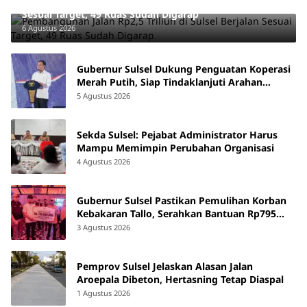
Pembangunan Jalan Rp2,5 Triliun di Sulsel Berjalan
Sesuai Target, 49 Ruas Sudah Digarap
6 Agustus 2026
Gubernur Sulsel Dukung Penguatan Koperasi
Merah Putih, Siap Tindaklanjuti Arahan
Pemerintah Pusat
5 Agustus 2026
Sekda Sulsel: Pejabat Administrator Harus
Mampu Memimpin Perubahan Organisasi
4 Agustus 2026
Gubernur Sulsel Pastikan Pemulihan Korban
Kebakaran Tallo, Serahkan Bantuan Rp795
Juta
3 Agustus 2026
Pemprov Sulsel Jelaskan Alasan Jalan
Aroepala Dibeton, Hertasning Tetap Diaspal
1 Agustus 2026