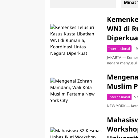
n Kematian Akibat
Minat
kstrem
Melon
Kemenkes
WNI di R
Diperkua
Internasional
19
JAKARTA — Kement
negara menyusul
Mengenal
Muslim P
Internasional
5 
NEW YORK — Kota 
Mahasisw
Workshop