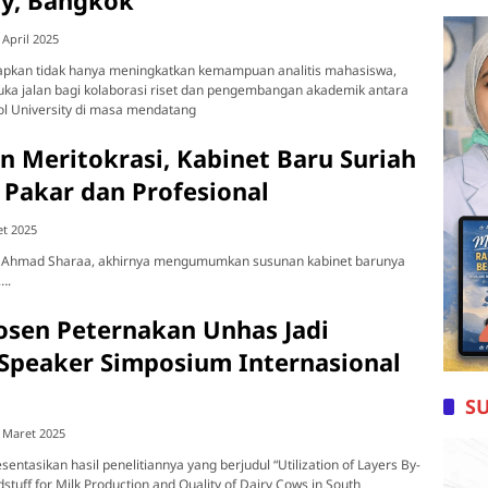
ty, Bangkok
 April 2025
arapkan tidak hanya meningkatkan kemampuan analitis mahasiswa,
uka jalan bagi kolaborasi riset dan pengembangan akademik antara
l University di masa mendatang
 Meritokrasi, Kabinet Baru Suriah
 Pakar dan Profesional
et 2025
 Ahmad Sharaa, akhirnya mengumumkan susunan kabinet barunya
….
osen Peternakan Unhas Jadi
Speaker Simposium Internasional
g
S
 Maret 2025
ntasikan hasil penelitiannya yang berjudul “Utilization of Layers By-
stuff for Milk Production and Quality of Dairy Cows in South