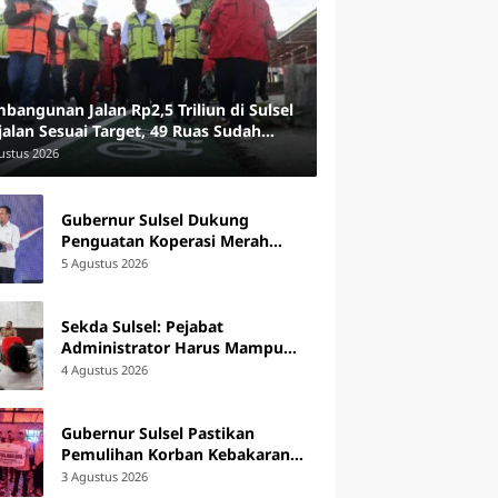
bangunan Jalan Rp2,5 Triliun di Sulsel
jalan Sesuai Target, 49 Ruas Sudah
arap
ustus 2026
Gubernur Sulsel Dukung
Penguatan Koperasi Merah
Putih, Siap Tindaklanjuti Arahan
5 Agustus 2026
Pemerintah Pusat
Sekda Sulsel: Pejabat
Administrator Harus Mampu
Memimpin Perubahan
4 Agustus 2026
Organisasi
Gubernur Sulsel Pastikan
Pemulihan Korban Kebakaran
Tallo, Serahkan Bantuan Rp795
3 Agustus 2026
Juta