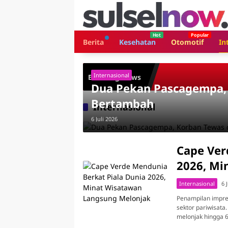
Langsung
ke
konten
Berita
Kesehatan
Otomotif
In
Internasional
Breaking News
Dua Pekan Pascagempa, 
Bertambah
Internasional
6 Juli 2026
Cape Ver
2026, Mi
Internasional
6 
Penampilan impre
sektor pariwisata.
melonjak hingga 6