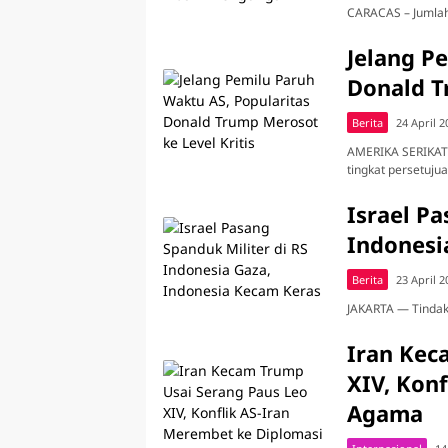
CARACAS – Jumlah
Jelang P
Donald T
Berita
24 April 2
AMERIKA SERIKAT –
tingkat persetuju
Israel Pa
Indonesi
Berita
23 April 2
JAKARTA — Tindaka
Iran Kec
XIV, Kon
Agama