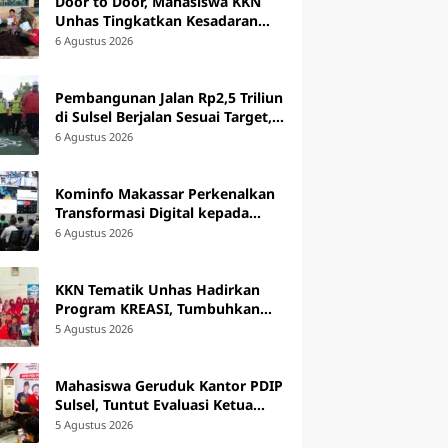
Door to Door, Mahasiswa KKN
akan Kematian Akibat
Min
Unhas Tingkatkan Kesadaran
a Ekstrem
Mel
Pembudidaya Rumput Laut di
6 Agustus 2026
Bantaeng
Pembangunan Jalan Rp2,5 Triliun
di Sulsel Berjalan Sesuai Target,
49 Ruas Sudah Digarap
6 Agustus 2026
Kominfo Makassar Perkenalkan
Transformasi Digital kepada
Peserta Australia Awards Short
6 Agustus 2026
Course
KKN Tematik Unhas Hadirkan
Program KREASI, Tumbuhkan
Budaya Literasi Kreatif di SDN 47
5 Agustus 2026
Alluka Takalar
Mahasiswa Geruduk Kantor PDIP
Sulsel, Tuntut Evaluasi Ketua
DPRD Luwu Timur
5 Agustus 2026