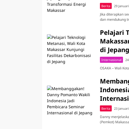
Berita
29 Januar
Jika diterapkan se
dan mendukung tra
Pelajari 
Makassar
di Jepan
Internasional
24
OSAKA – Wali Kot
Membang
Indonesi
Internasi
Berita
23 Januar
Danny menjelaska
(Pemkot) Makassa