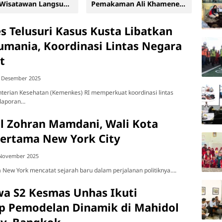
 Wisatawan Langsung
Pemakaman Ali Khamenei
Lonj
jak
di Teheran
Cuac
 Telusuri Kasus Kusta Libatkan
umania, Koordinasi Lintas Negara
t
 Desember 2025
erian Kesehatan (Kemenkes) RI memperkuat koordinasi lintas
 laporan…
 Zohran Mamdani, Wali Kota
ertama New York City
November 2025
New York mencatat sejarah baru dalam perjalanan politiknya….
a S2 Kesmas Unhas Ikuti
 Pemodelan Dinamik di Mahidol