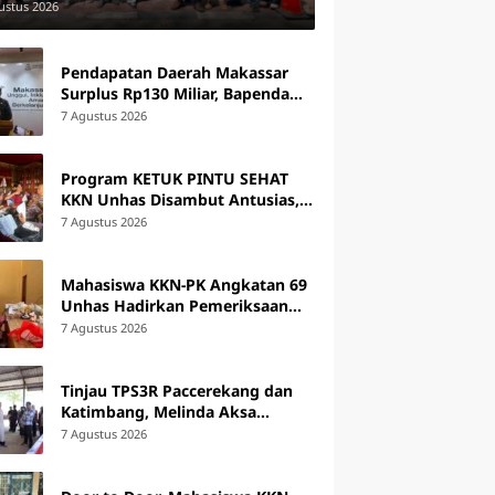
Polda Sulsel
ustus 2026
Pendapatan Daerah Makassar
Surplus Rp130 Miliar, Bapenda
Siapkan Penagihan Tunggakan
7 Agustus 2026
Pajak
Program KETUK PINTU SEHAT
KKN Unhas Disambut Antusias,
44 Warga Lampoko Ikut Skrining
7 Agustus 2026
Hipertensi
Mahasiswa KKN-PK Angkatan 69
Unhas Hadirkan Pemeriksaan
Kesehatan dan Edukasi bagi
7 Agustus 2026
Internasional
Lansia di Barru
Dua Pekan Pascagempa,
Tinjau TPS3R Paccerekang dan
Korban Tewas di Venezuela
Katimbang, Melinda Aksa
nasional
Int
Terus Bertambah
Tekankan Penguatan
7 Agustus 2026
Pengelolaan Sampah dari
r Panas di Jerman dan
Cap
Sumber
, Prancis Catat
Ber