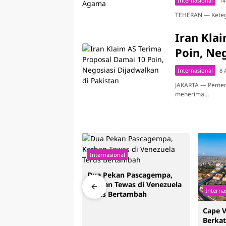
Internasional
14
TEHERAN — Ketegan
Iran Kla
Poin, Ne
Internasional
8 
JAKARTA — Pemeri
menerima…
Internasional
Dua Pekan Pascagempa,
Korban Tewas di Venezuela
onal
Interna
Terus Bertambah
anas di Jerman dan
Cape 
rancis Catat
Berkat