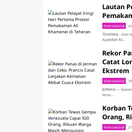
Lautan Pe
Pemakama
Internasional
4 
TEHERAN – Iran r
Ayatollah Ali…
Rekor Pa
Catat Lo
Ekstrem
Internasional
29
JERMAN — Gelomba
terus…
Korban T
Orang, R
Internasional
27