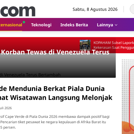
Sabtu, 8 Agustus 2026
ternasional
Teknologi
Indeks Berita
Lainnya
KOPAHAM Sulsel Laporkan Dugaan
Kekerasan Saat Penggusuran Petani Laoli 
Korban Tewas di Venezuela Terus
Polda Sulsel
de Mendunia Berkat Piala Dunia
nat Wisatawan Langsung Melonjak
Juli 2026
sif Cape Verde di Piala Dunia 2026 membawa dampak positif bagi
 Pencarian tiket pesawat ke negara kepulauan di Afrika Barat itu
5 persen.