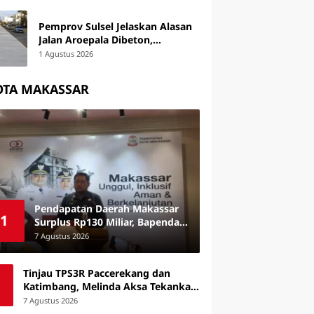
Pemprov Sulsel Jelaskan Alasan
Jalan Aroepala Dibeton,
Hertasning Tetap Diaspal
1 Agustus 2026
OTA MAKASSAR
Pendapatan Daerah Makassar
1
Surplus Rp130 Miliar, Bapenda
Siapkan Penagihan Tunggakan
7 Agustus 2026
Pajak
Tinjau TPS3R Paccerekang dan
Katimbang, Melinda Aksa Tekankan
Penguatan Pengelolaan Sampah
7 Agustus 2026
dari Sumber