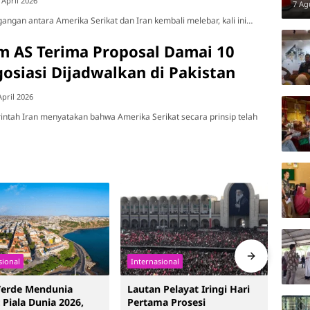
 April 2026
ke 
7 Ag
gan antara Amerika Serikat dan Iran kembali melebar, kali ini…
im AS Terima Proposal Damai 10
gosiasi Dijadwalkan di Pakistan
April 2026
ntah Iran menyatakan bahwa Amerika Serikat secara prinsip telah
sional
Internasional
Inter
Verde Mendunia
Lautan Pelayat Iringi Hari
Reko
 Piala Dunia 2026,
Pertama Prosesi
Ceko