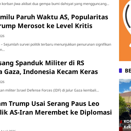
 korban jiwa akibat dua gempa bumi dahsyat yang mengguncang…
emilu Paruh Waktu AS, Popularitas
rump Merosot ke Level Kritis
026
 Sejumlah survei politik terbaru menunjukkan penurunan signifikan
an…
sang Spanduk Militer di RS
a Gaza, Indonesia Kecam Keras
B
026
n militer Israel Defense Forces (IDF) di Jalur Gaza kembali…
am Trump Usai Serang Paus Leo
flik AS-Iran Merembet ke Diplomasi
KOP
Kek