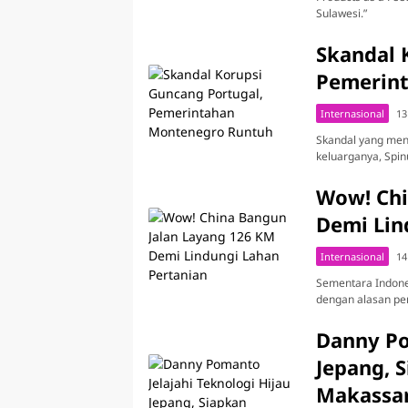
Sulawesi.”
Skandal 
Pemerin
Internasional
13
Skandal yang men
keluarganya, Spin
Wow! Chi
Demi Lin
Internasional
14
Sementara Indones
dengan alasan p
Danny Po
Jepang, 
Makassa