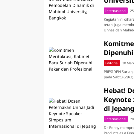
Universi
Internasional
25
Kegiatan ini dih
tetapi juga memb
Unhas dan Mahido
Komitmen
Dipenuhi
Editorial
30 Mar
PRESIDEN Suriah,
pada Sabtu (29/3)
Hebat! D
Keynote 
di Jepan
Internasional
20
Dr. Renny memprese
Products as a Feed