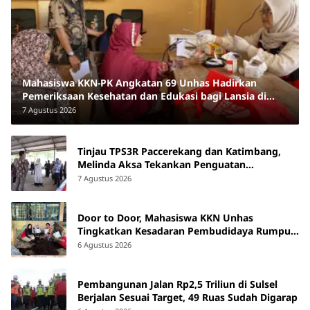
Mahasiswa KKN-PK Angkatan 69 Unhas Hadirkan
Pemeriksaan Kesehatan dan Edukasi bagi Lansia di
Barru
7 Agustus 2026
Tinjau TPS3R Paccerekang dan Katimbang,
Melinda Aksa Tekankan Penguatan
Pengelolaan Sampah dari Sumber
7 Agustus 2026
Door to Door, Mahasiswa KKN Unhas
Tingkatkan Kesadaran Pembudidaya Rumput
Laut di Bantaeng
6 Agustus 2026
Pembangunan Jalan Rp2,5 Triliun di Sulsel
Berjalan Sesuai Target, 49 Ruas Sudah Digarap