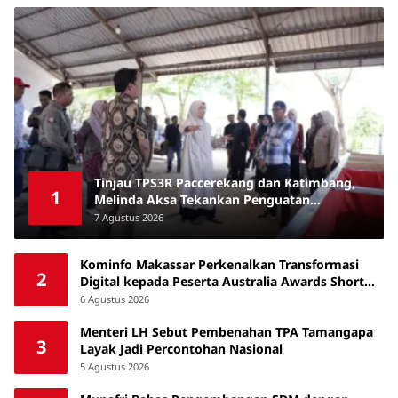
Tinjau TPS3R Paccerekang dan Katimbang,
1
Melinda Aksa Tekankan Penguatan
Pengelolaan Sampah dari Sumber
7 Agustus 2026
Kominfo Makassar Perkenalkan Transformasi
2
Digital kepada Peserta Australia Awards Short
Course
6 Agustus 2026
Menteri LH Sebut Pembenahan TPA Tamangapa
3
Layak Jadi Percontohan Nasional
5 Agustus 2026