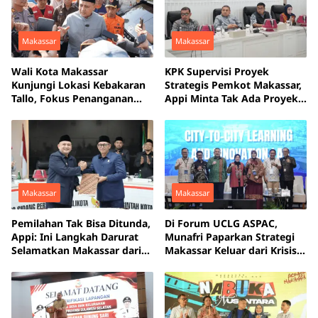
Makassar
Makassar
Wali Kota Makassar
KPK Supervisi Proyek
Kunjungi Lokasi Kebakaran
Strategis Pemkot Makassar,
Tallo, Fokus Penanganan
Appi Minta Tak Ada Proyek
Pascabencana
Mangkrak
Makassar
Makassar
Pemilahan Tak Bisa Ditunda,
Di Forum UCLG ASPAC,
Appi: Ini Langkah Darurat
Munafri Paparkan Strategi
Selamatkan Makassar dari
Makassar Keluar dari Krisis
Krisis Sampah
Persampahan