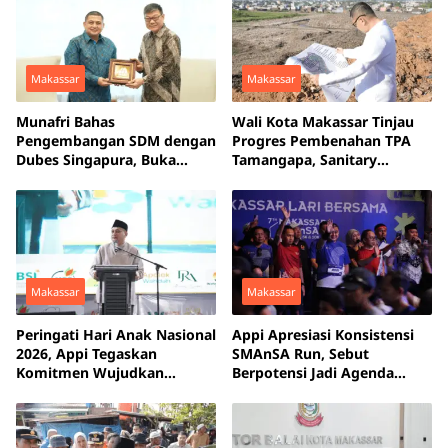
Makassar
Makassar
Munafri Bahas
Wali Kota Makassar Tinjau
Pengembangan SDM dengan
Progres Pembenahan TPA
Dubes Singapura, Buka
Tamangapa, Sanitary
Peluang Pelatihan bagi ASN
Landfill Capai 93 Persen
hingga Masyarakat
Makassar
Makassar
Peringati Hari Anak Nasional
Appi Apresiasi Konsistensi
2026, Appi Tegaskan
SMAnSA Run, Sebut
Komitmen Wujudkan
Berpotensi Jadi Agenda
Makassar Kota Ramah Anak
Olahraga Andalan Makassar