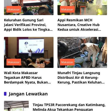
Makassar
Makassar
Kelurahan Gunung Sari
Appi Resmikan MCH
Jalani Verifikasi Provinsi,
Nusantara, Creative Hub
Appi Bidik Lolos ke Tingkat
Kedua untuk Akselerasi
Nasional
Anak Muda Makassar
Makassar
Makassar
Wali Kota Makassar
Munafri Tinjau Langsung
Tegaskan APBD Harus
Distribusi Air di Kerung-
Berdampak Nyata, Bukan
Kerung, Pastikan Keluhan
Sekadar Habis Terserap
Warga Dituntaskan
Jangan Lewatkan
Tinjau TPS3R Paccerekang dan Katimbang,
Melinda Aksa Tekankan Penguatan