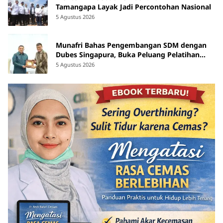
Tamangapa Layak Jadi Percontohan Nasional
5 Agustus 2026
Munafri Bahas Pengembangan SDM dengan
Dubes Singapura, Buka Peluang Pelatihan
bagi ASN hingga Masyarakat
5 Agustus 2026