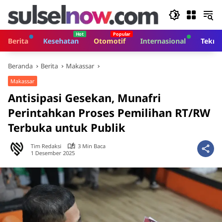
Langsung
ke
konten
Berita
Kesehatan
Otomotif
Internasional
Tekno
Beranda
Berita
Makassar
Makassar
Antisipasi Gesekan, Munafri
Perintahkan Proses Pemilihan RT/RW
Terbuka untuk Publik
Tim Redaksi
3 Min Baca
1 Desember 2025