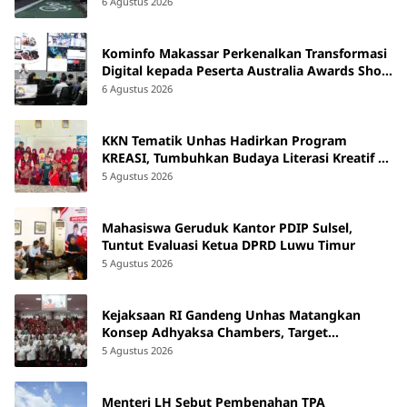
6 Agustus 2026
Kominfo Makassar Perkenalkan Transformasi
Digital kepada Peserta Australia Awards Short
Course
6 Agustus 2026
KKN Tematik Unhas Hadirkan Program
KREASI, Tumbuhkan Budaya Literasi Kreatif di
SDN 47 Alluka Takalar
5 Agustus 2026
Mahasiswa Geruduk Kantor PDIP Sulsel,
Tuntut Evaluasi Ketua DPRD Luwu Timur
5 Agustus 2026
Kejaksaan RI Gandeng Unhas Matangkan
Konsep Adhyaksa Chambers, Target
Beroperasi 2027
5 Agustus 2026
Menteri LH Sebut Pembenahan TPA