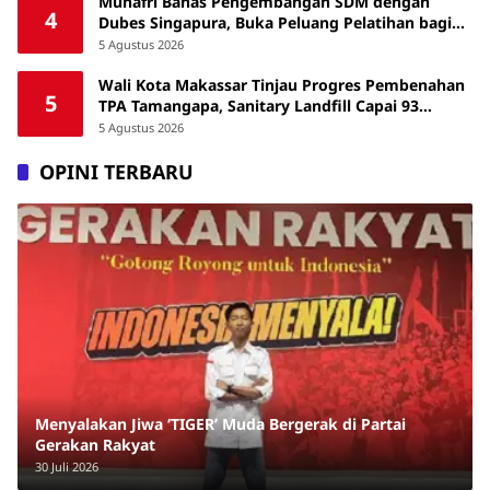
Munafri Bahas Pengembangan SDM dengan
4
Dubes Singapura, Buka Peluang Pelatihan bagi
ASN hingga Masyarakat
5 Agustus 2026
Wali Kota Makassar Tinjau Progres Pembenahan
5
TPA Tamangapa, Sanitary Landfill Capai 93
Persen
5 Agustus 2026
OPINI TERBARU
Menyalakan Jiwa ‘TIGER’ Muda Bergerak di Partai
Gerakan Rakyat
30 Juli 2026