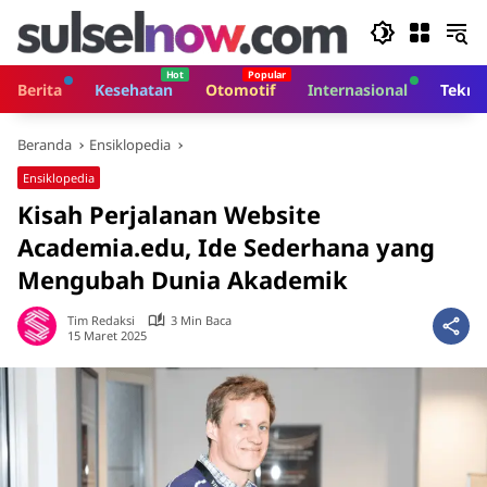
Langsung
ke
konten
Berita
Kesehatan
Otomotif
Internasional
Tekno
Beranda
Ensiklopedia
Ensiklopedia
Kisah Perjalanan Website
Academia.edu, Ide Sederhana yang
Mengubah Dunia Akademik
Tim Redaksi
3 Min Baca
15 Maret 2025