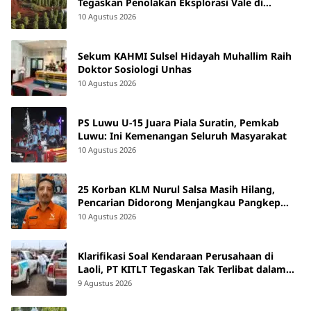
Tegaskan Penolakan Eksplorasi Vale di
Tanamalia Loeha Raya
10 Agustus 2026
Sekum KAHMI Sulsel Hidayah Muhallim Raih
Doktor Sosiologi Unhas
10 Agustus 2026
PS Luwu U-15 Juara Piala Suratin, Pemkab
Luwu: Ini Kemenangan Seluruh Masyarakat
10 Agustus 2026
25 Korban KLM Nurul Salsa Masih Hilang,
Pencarian Didorong Menjangkau Pangkep
hingga NTT
10 Agustus 2026
Klarifikasi Soal Kendaraan Perusahaan di
Laoli, PT KITLT Tegaskan Tak Terlibat dalam
Sengketa
9 Agustus 2026