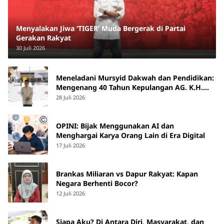
Menyalakan Jiwa ‘TIGER’ Muda Bergerak di Partai
Gerakan Rakyat
30 Juli 2026
Meneladani Mursyid Dakwah dan Pendidikan:
Mengenang 40 Tahun Kepulangan AG. K.H.
Yunus Martan
28 Juli 2026
OPINI: Bijak Menggunakan AI dan
Menghargai Karya Orang Lain di Era Digital
17 Juli 2026
Brankas Miliaran vs Dapur Rakyat: Kapan
Negara Berhenti Bocor?
12 Juli 2026
Siapa Aku? Di Antara Diri, Masyarakat, dan