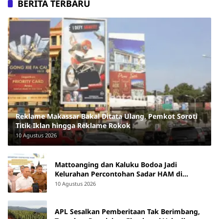
BERITA TERBARU
Reklame Makassar Bakal Ditata Ulang, Pemkot Soroti
Titik Iklan hingga Reklame Rokok
10 Agustus 2026
Mattoanging dan Kaluku Bodoa Jadi
Kelurahan Percontohan Sadar HAM di
Makassar
10 Agustus 2026
APL Sesalkan Pemberitaan Tak Berimbang,