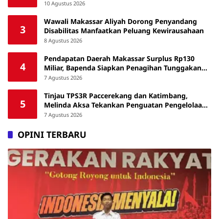
10 Agustus 2026
Wawali Makassar Aliyah Dorong Penyandang
3
Disabilitas Manfaatkan Peluang Kewirausahaan
8 Agustus 2026
Pendapatan Daerah Makassar Surplus Rp130
4
Miliar, Bapenda Siapkan Penagihan Tunggakan
Pajak
7 Agustus 2026
Tinjau TPS3R Paccerekang dan Katimbang,
5
Melinda Aksa Tekankan Penguatan Pengelolaan
Sampah dari Sumber
7 Agustus 2026
OPINI TERBARU