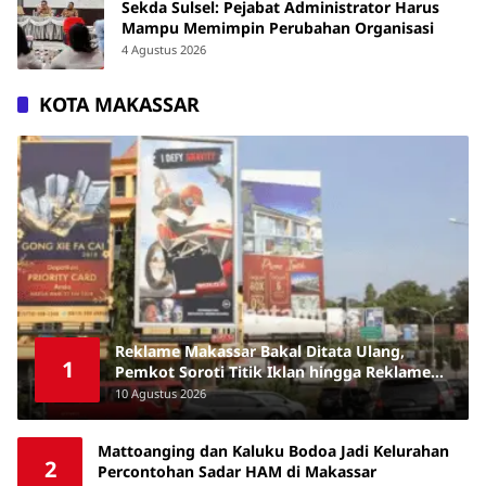
Sekda Sulsel: Pejabat Administrator Harus
Mampu Memimpin Perubahan Organisasi
4 Agustus 2026
KOTA MAKASSAR
Reklame Makassar Bakal Ditata Ulang,
1
Pemkot Soroti Titik Iklan hingga Reklame
Rokok
10 Agustus 2026
Mattoanging dan Kaluku Bodoa Jadi Kelurahan
2
Percontohan Sadar HAM di Makassar