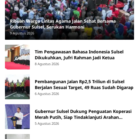
Ribuan Warga Lintas Agama Jalan Sehat Bersama
Gubernur Sulsel, Serukan Harmoni
9 Agustus 2026
Tim Pengawasan Bahasa Indonesia Sulsel
Dikukuhkan, Jufri Rahman Jadi Ketua
8 Agustus 2026
Pembangunan Jalan Rp2,5 Triliun di Sulsel
Berjalan Sesuai Target, 49 Ruas Sudah Digarap
6 Agustus 2026
Gubernur Sulsel Dukung Penguatan Koperasi
Merah Putih, Siap Tindaklanjuti Arahan
Pemerintah Pusat
5 Agustus 2026