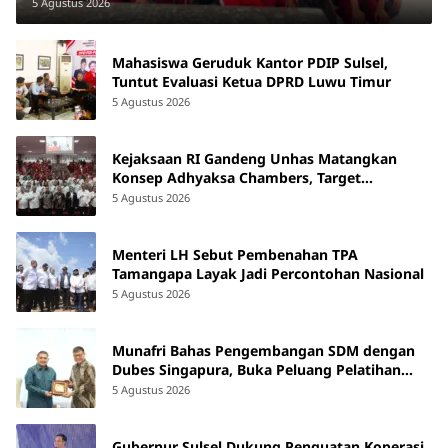
Takalar
5 Agustus 2026
Mahasiswa Geruduk Kantor PDIP Sulsel,
Tuntut Evaluasi Ketua DPRD Luwu Timur
5 Agustus 2026
Kejaksaan RI Gandeng Unhas Matangkan
Konsep Adhyaksa Chambers, Target
Beroperasi 2027
5 Agustus 2026
Menteri LH Sebut Pembenahan TPA
Tamangapa Layak Jadi Percontohan Nasional
5 Agustus 2026
Munafri Bahas Pengembangan SDM dengan
Dubes Singapura, Buka Peluang Pelatihan
bagi ASN hingga Masyarakat
5 Agustus 2026
Gubernur Sulsel Dukung Penguatan Koperasi