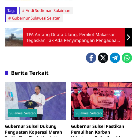
Tag:
Andi Sudirman Sulaiman
Gubernur Sulawesi Selatan
TPA Antang Ditata Ulang, Pemkot Makassar
Tegaskan Tak Ada Penyimpangan Pengadaan
Tanah Urug
Berita Terkait
Sulawesi Selatan
Sulawesi Selatan
Gubernur Sulsel Dukung
Gubernur Sulsel Pastikan
Penguatan Koperasi Merah
Pemulihan Korban