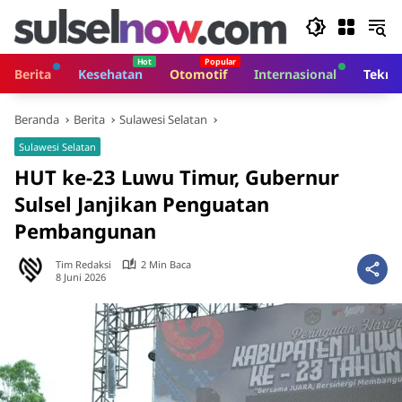
Langsung
ke
konten
Berita
Kesehatan
Otomotif
Internasional
Tekno
Beranda
Berita
Sulawesi Selatan
Sulawesi Selatan
HUT ke-23 Luwu Timur, Gubernur
Sulsel Janjikan Penguatan
Pembangunan
Tim Redaksi
2 Min Baca
8 Juni 2026