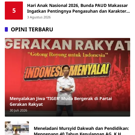
Hari Anak Nasional 2026, Bunda PAUD Makassar
5
Ingatkan Pentingnya Pengasuhan dan Karakter
Anak
3 Agustus 2026
OPINI TERBARU
Menyalakan Jiwa ‘TIGER’ Muda Bergerak di Partai
Gerakan Rakyat
30 Juli 2026
Meneladani Mursyid Dakwah dan Pendidikan:
Mengenang 40 Tahun Kepulangan AG. K.H.