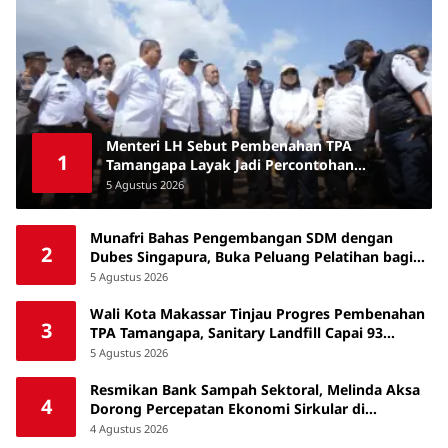
Menteri LH Sebut Pembenahan TPA
1
Tamangapa Layak Jadi Percontohan
Nasional
5 Agustus 2026
Munafri Bahas Pengembangan SDM dengan
2
Dubes Singapura, Buka Peluang Pelatihan bagi
ASN hingga Masyarakat
5 Agustus 2026
Wali Kota Makassar Tinjau Progres Pembenahan
3
TPA Tamangapa, Sanitary Landfill Capai 93
Persen
5 Agustus 2026
Resmikan Bank Sampah Sektoral, Melinda Aksa
4
Dorong Percepatan Ekonomi Sirkular di
Makassar
4 Agustus 2026