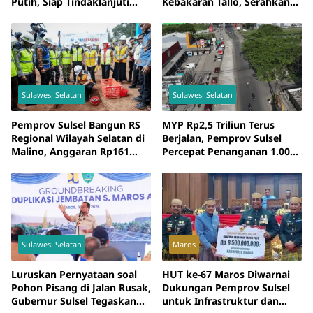
Putih, Siap Tindaklanjuti
Kebakaran Tallo, Serahkan
Arahan Pemerintah Pusat
Bantuan Rp795 Juta
Sulawesi Selatan
Sulawesi Selatan
Pemprov Sulsel Bangun RS
MYP Rp2,5 Triliun Terus
Regional Wilayah Selatan di
Berjalan, Pemprov Sulsel
Malino, Anggaran Rp161
Percepat Penanganan 1.000
Miliar
Kilometer Jalan Provinsi
Sulawesi Selatan
Maros
Luruskan Pernyataan soal
HUT ke-67 Maros Diwarnai
Pohon Pisang di Jalan Rusak,
Dukungan Pemprov Sulsel
Gubernur Sulsel Tegaskan
untuk Infrastruktur dan