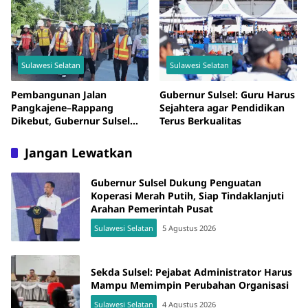
Sulawesi Selatan
Sulawesi Selatan
Pembangunan Jalan
Gubernur Sulsel: Guru Harus
Pangkajene–Rappang
Sejahtera agar Pendidikan
Dikebut, Gubernur Sulsel
Terus Berkualitas
Pastikan Progres Sesuai
Target
Jangan Lewatkan
Gubernur Sulsel Dukung Penguatan
Koperasi Merah Putih, Siap Tindaklanjuti
Arahan Pemerintah Pusat
Sulawesi Selatan
5 Agustus 2026
Sekda Sulsel: Pejabat Administrator Harus
Mampu Memimpin Perubahan Organisasi
Sulawesi Selatan
4 Agustus 2026