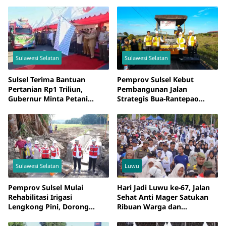
Perbaikan Tetap Berjalan
Pelayanan Publik
Sulawesi Selatan
Sulawesi Selatan
Sulsel Terima Bantuan
Pemprov Sulsel Kebut
Pertanian Rp1 Triliun,
Pembangunan Jalan
Gubernur Minta Petani
Strategis Bua-Rantepao
Maksimalkan
Senilai Rp239 Miliar
Pemanfaatannya
Sulawesi Selatan
Luwu
Pemprov Sulsel Mulai
Hari Jadi Luwu ke-67, Jalan
Rehabilitasi Irigasi
Sehat Anti Mager Satukan
Lengkong Pini, Dorong
Ribuan Warga dan
Ketahanan Pangan Luwu
Semangat Hidup Sehat