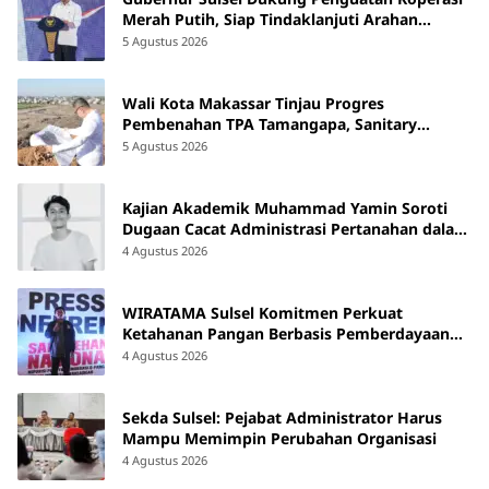
Merah Putih, Siap Tindaklanjuti Arahan
Pemerintah Pusat
5 Agustus 2026
Wali Kota Makassar Tinjau Progres
Pembenahan TPA Tamangapa, Sanitary
Landfill Capai 93 Persen
5 Agustus 2026
Kajian Akademik Muhammad Yamin Soroti
Dugaan Cacat Administrasi Pertanahan dalam
Konflik Laoli di Luwu Timur
4 Agustus 2026
WIRATAMA Sulsel Komitmen Perkuat
Ketahanan Pangan Berbasis Pemberdayaan
Masyarakat
4 Agustus 2026
Sekda Sulsel: Pejabat Administrator Harus
Mampu Memimpin Perubahan Organisasi
4 Agustus 2026