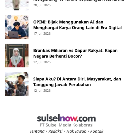
Yunus Martan
28 Juli 2026
OPINI: Bijak Menggunakan AI dan
Menghargai Karya Orang Lain di Era Digital
17 Juli 2026
Brankas Miliaran vs Dapur Rakyat: Kapan
Negara Berhenti Bocor?
12 Juli 2026
Siapa Aku? Di Antara Diri, Masyarakat, dan
Tanggung Jawab Perubahan
12 Juli 2026
PT Sulsel Media Kolaborasi
Tentang
•
Redaksi
•
Hak Jawab
•
Kontak