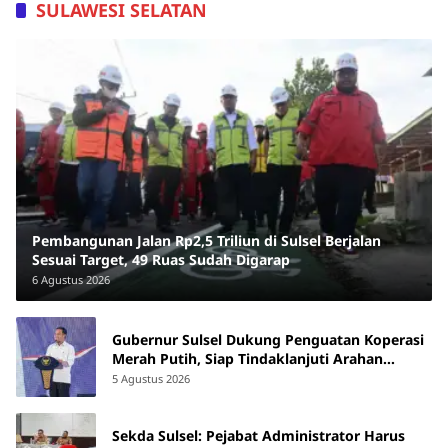
SULAWESI SELATAN
Pembangunan Jalan Rp2,5 Triliun di Sulsel Berjalan
Sesuai Target, 49 Ruas Sudah Digarap
6 Agustus 2026
Gubernur Sulsel Dukung Penguatan Koperasi
Merah Putih, Siap Tindaklanjuti Arahan
Pemerintah Pusat
5 Agustus 2026
Sekda Sulsel: Pejabat Administrator Harus