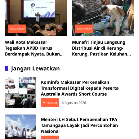
Makassar
Makassar
Wali Kota Makassar
Munafri Tinjau Langsung
Tegaskan APBD Harus
Distribusi Air di Kerung-
Berdampak Nyata, Bukan
Kerung, Pastikan Keluhan
Sekadar Habis Terserap
Warga Dituntaskan
Jangan Lewatkan
Kominfo Makassar Perkenalkan
Transformasi Digital kepada Peserta
Australia Awards Short Course
Makassar
6 Agustus 2026
Menteri LH Sebut Pembenahan TPA
Tamangapa Layak Jadi Percontohan
Nasional