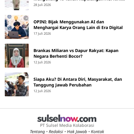
Yunus Martan
28 Juli 2026
OPINI: Bijak Menggunakan AI dan
Menghargai Karya Orang Lain di Era Digital
17 Juli 2026
Brankas Miliaran vs Dapur Rakyat: Kapan
Negara Berhenti Bocor?
12 Juli 2026
Siapa Aku? Di Antara Diri, Masyarakat, dan
Tanggung Jawab Perubahan
12 Juli 2026
PT Sulsel Media Kolaborasi
Tentang
•
Redaksi
•
Hak Jawab
•
Kontak