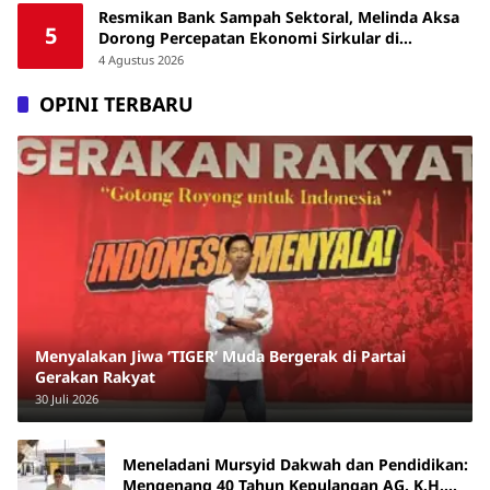
Resmikan Bank Sampah Sektoral, Melinda Aksa
5
Dorong Percepatan Ekonomi Sirkular di
Makassar
4 Agustus 2026
OPINI TERBARU
Menyalakan Jiwa ‘TIGER’ Muda Bergerak di Partai
Gerakan Rakyat
30 Juli 2026
Meneladani Mursyid Dakwah dan Pendidikan:
Mengenang 40 Tahun Kepulangan AG. K.H.