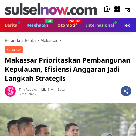
Langsung
ke
konten
Berita
Kesehatan
Otomotif
Internasional
Tekno
Beranda
Berita
Makassar
Makassar
Makassar Prioritaskan Pembangunan
Kepulauan, Efisiensi Anggaran Jadi
Langkah Strategis
Tim Redaksi
3 Min Baca
5 Mei 2025