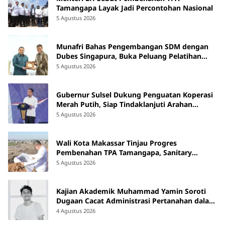
Tamangapa Layak Jadi Percontohan Nasional
5 Agustus 2026
Munafri Bahas Pengembangan SDM dengan
Dubes Singapura, Buka Peluang Pelatihan
bagi ASN hingga Masyarakat
5 Agustus 2026
Gubernur Sulsel Dukung Penguatan Koperasi
Merah Putih, Siap Tindaklanjuti Arahan
Pemerintah Pusat
5 Agustus 2026
Wali Kota Makassar Tinjau Progres
Pembenahan TPA Tamangapa, Sanitary
Landfill Capai 93 Persen
5 Agustus 2026
Kajian Akademik Muhammad Yamin Soroti
Dugaan Cacat Administrasi Pertanahan dalam
Konflik Laoli di Luwu Timur
4 Agustus 2026