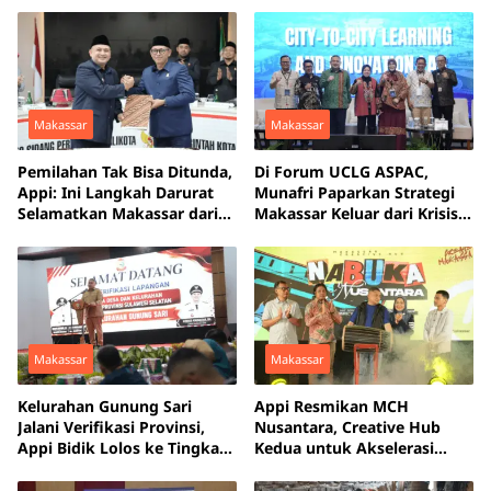
Makassar
Makassar
Pemilahan Tak Bisa Ditunda,
Di Forum UCLG ASPAC,
Appi: Ini Langkah Darurat
Munafri Paparkan Strategi
Selamatkan Makassar dari
Makassar Keluar dari Krisis
Krisis Sampah
Persampahan
Makassar
Makassar
Kelurahan Gunung Sari
Appi Resmikan MCH
Jalani Verifikasi Provinsi,
Nusantara, Creative Hub
Appi Bidik Lolos ke Tingkat
Kedua untuk Akselerasi
Nasional
Anak Muda Makassar