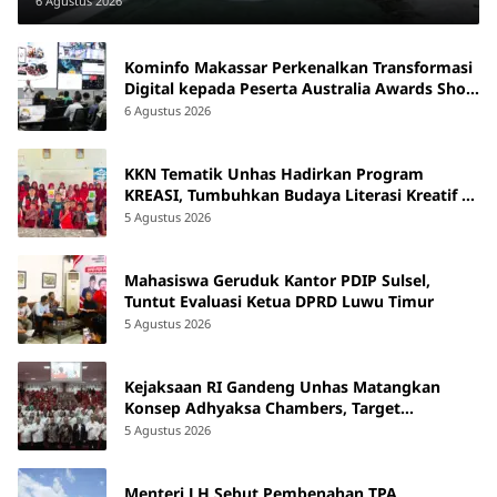
6 Agustus 2026
Kominfo Makassar Perkenalkan Transformasi
Digital kepada Peserta Australia Awards Short
Course
6 Agustus 2026
KKN Tematik Unhas Hadirkan Program
KREASI, Tumbuhkan Budaya Literasi Kreatif di
SDN 47 Alluka Takalar
5 Agustus 2026
Mahasiswa Geruduk Kantor PDIP Sulsel,
Tuntut Evaluasi Ketua DPRD Luwu Timur
5 Agustus 2026
Kejaksaan RI Gandeng Unhas Matangkan
Konsep Adhyaksa Chambers, Target
Beroperasi 2027
5 Agustus 2026
Menteri LH Sebut Pembenahan TPA