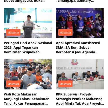
Dubes Singapura, Buka
Tamangapa, Sanitary
Peluang Pelatihan bagi ASN
Landfill Capai 93 Persen
hingga Masyarakat
Makassar
Makassar
Peringati Hari Anak Nasional
Appi Apresiasi Konsistensi
2026, Appi Tegaskan
SMAnSA Run, Sebut
Komitmen Wujudkan
Berpotensi Jadi Agenda
Makassar Kota Ramah Anak
Olahraga Andalan Makassar
Makassar
Makassar
Wali Kota Makassar
KPK Supervisi Proyek
Kunjungi Lokasi Kebakaran
Strategis Pemkot Makassar,
Tallo, Fokus Penanganan
Appi Minta Tak Ada Proyek
Pascabencana
Mangkrak