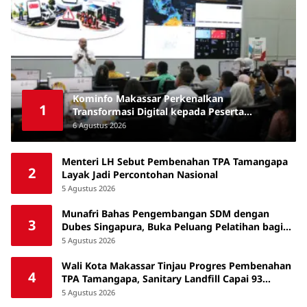
Kominfo Makassar Perkenalkan
1
Transformasi Digital kepada Peserta
Australia Awards Short Course
6 Agustus 2026
Menteri LH Sebut Pembenahan TPA Tamangapa
2
Layak Jadi Percontohan Nasional
5 Agustus 2026
Munafri Bahas Pengembangan SDM dengan
3
Dubes Singapura, Buka Peluang Pelatihan bagi
ASN hingga Masyarakat
5 Agustus 2026
Wali Kota Makassar Tinjau Progres Pembenahan
4
TPA Tamangapa, Sanitary Landfill Capai 93
Persen
5 Agustus 2026