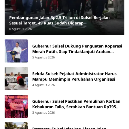
Pembangunan Jalan Rp2,5 Triliun di Sulsel Berjalan
Sesuai Target, 49 Ruas Sudah Digarap
6 Agustus 2026
Gubernur Sulsel Dukung Penguatan Koperasi
Merah Putih, Siap Tindaklanjuti Arahan
Pemerintah Pusat
5 Agustus 2026
Sekda Sulsel: Pejabat Administrator Harus
Mampu Memimpin Perubahan Organisasi
4 Agustus 2026
Gubernur Sulsel Pastikan Pemulihan Korban
Kebakaran Tallo, Serahkan Bantuan Rp795
Juta
3 Agustus 2026
Pemprov Sulsel Jelaskan Alasan Jalan