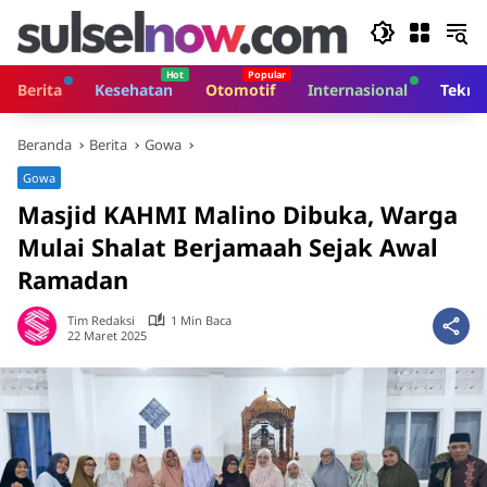
Langsung
ke
konten
Berita
Kesehatan
Otomotif
Internasional
Tekno
Beranda
Berita
Gowa
Gowa
Masjid KAHMI Malino Dibuka, Warga
Mulai Shalat Berjamaah Sejak Awal
Ramadan
Tim Redaksi
1 Min Baca
22 Maret 2025