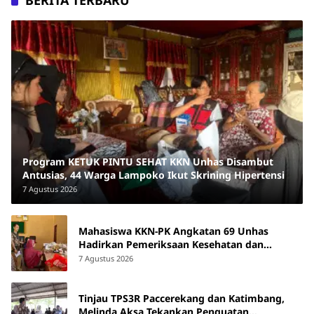
BERITA TERBARU
Program KETUK PINTU SEHAT KKN Unhas Disambut
Antusias, 44 Warga Lampoko Ikut Skrining Hipertensi
7 Agustus 2026
Mahasiswa KKN-PK Angkatan 69 Unhas
Hadirkan Pemeriksaan Kesehatan dan
Edukasi bagi Lansia di Barru
7 Agustus 2026
Tinjau TPS3R Paccerekang dan Katimbang,
Melinda Aksa Tekankan Penguatan