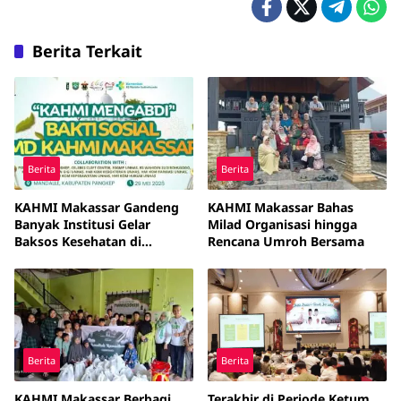
Berita Terkait
Berita
Berita
KAHMI Makassar Gandeng
KAHMI Makassar Bahas
Banyak Institusi Gelar
Milad Organisasi hingga
Baksos Kesehatan di
Rencana Umroh Bersama
Pangkep
Berita
Berita
KAHMI Makassar Berbagi
Terakhir di Periode Ketum