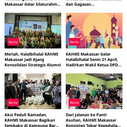
Makassar Gelar Silaturahmi
dan Gagasan
dan Pembubaran
Pascaramadhan
Kepanitiaan 1446 H
Berita
Berita
Meriah, Halalbihalal KAHMI
KAHMI Makassar Gelar
Makassar Jadi Ajang
Halalbihalal Senin 21 April,
Konsolidasi Strategis Alumni
Hadirkan Wakil Ketua DPD
RI Tamsil Linrung
Berita
Berita
Aksi Peduli Ramadan,
Dari Jalanan ke Panti
KAHMI Makassar Bagikan
Asuhan, KAHMI Makassar
Sembako di Kampung Baru
Konsisten Tebar Kepedulian