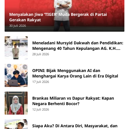
Menyalakan Jiwa ‘TIGER’ Muda Bergerak di Partai
Gerakan Rakyat
30 Juli 2026
Meneladani Mursyid Dakwah dan Pendidikan:
Mengenang 40 Tahun Kepulangan AG. K.H.
Yunus Martan
28 Juli 2026
OPINI: Bijak Menggunakan AI dan
Menghargai Karya Orang Lain di Era Digital
17 Juli 2026
Brankas Miliaran vs Dapur Rakyat: Kapan
Negara Berhenti Bocor?
12 Juli 2026
Siapa Aku? Di Antara Diri, Masyarakat, dan