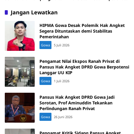
Antang
di Bulan Ramadan
Jangan Lewatkan
HIPMA Gowa Desak Polemik Hak Angket
Segera Dituntaskan demi Stabilitas
Pemerintahan
Gowa
5 Juli 2026
Pengamat Nilai Ekspos Ranah Privat di
Pansus Hak Angket DPRD Gowa Berpotensi
Langgar UU KIP
Gowa
1 Juli 2026
Pansus Hak Angket DPRD Gowa Jadi
Sorotan, Prof Aminuddin Tekankan
Perlindungan Ranah Privat
Gowa
26 Juni 2026
Pengamat Kritik Sidang Pansus Angket