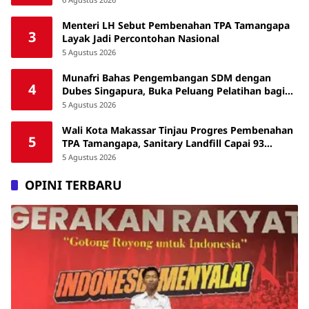
Menteri LH Sebut Pembenahan TPA Tamangapa
3
Layak Jadi Percontohan Nasional
5 Agustus 2026
Munafri Bahas Pengembangan SDM dengan
4
Dubes Singapura, Buka Peluang Pelatihan bagi
ASN hingga Masyarakat
5 Agustus 2026
Wali Kota Makassar Tinjau Progres Pembenahan
5
TPA Tamangapa, Sanitary Landfill Capai 93
Persen
5 Agustus 2026
OPINI TERBARU