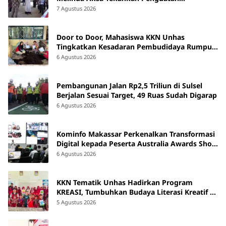
Pengelolaan Sampah dari Sumber
7 Agustus 2026
Door to Door, Mahasiswa KKN Unhas
Tingkatkan Kesadaran Pembudidaya Rumput
Laut di Bantaeng
6 Agustus 2026
Pembangunan Jalan Rp2,5 Triliun di Sulsel
Berjalan Sesuai Target, 49 Ruas Sudah Digarap
6 Agustus 2026
Kominfo Makassar Perkenalkan Transformasi
Digital kepada Peserta Australia Awards Short
Course
6 Agustus 2026
KKN Tematik Unhas Hadirkan Program
KREASI, Tumbuhkan Budaya Literasi Kreatif di
SDN 47 Alluka Takalar
5 Agustus 2026