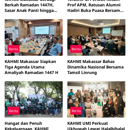
Berkah Ramadan 1447H,
Prof APM, Ratusan Alumni
Sasar Anak Panti hingga
Hadiri Buka Puasa Bersama
Kaum Dhuafa
KAHMI Makassar
Berita
Berita
KAHMI Makassar Siapkan
KAHMI Makassar Bahas
Tiga Agenda Utama
Dinamika Nasional Bersama
Amaliyah Ramadan 1447 H
Tamsil Linrung
Berita
Berita
Hangat dan Penuh
KAHMI UMI Perkuat
Kekeluargaan, KAHMI
Ukhuwah Lewat Halalbihalal