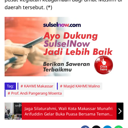
daerah tersebut. (*)
Tag:
KAHMI Makassar
Masjid KAHMI Malino
Prof. Andi Pangerang Moenta
Jaga Silaturahmi, Wali Kota Makassar Munafri
Arifuddin Gelar Buka Puasa Bersama Teman
Lama