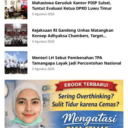
Mahasiswa Geruduk Kantor PDIP Sulsel,
Tuntut Evaluasi Ketua DPRD Luwu Timur
5 Agustus 2026
Kejaksaan RI Gandeng Unhas Matangkan
Konsep Adhyaksa Chambers, Target
Beroperasi 2027
5 Agustus 2026
Menteri LH Sebut Pembenahan TPA
Tamangapa Layak Jadi Percontohan Nasional
5 Agustus 2026