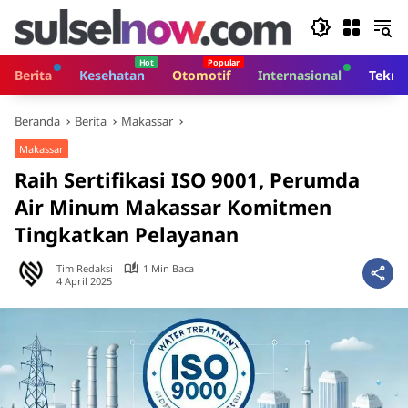
Langsung
ke
konten
Berita
Kesehatan
Otomotif
Internasional
Tekno
Beranda
Berita
Makassar
Makassar
Raih Sertifikasi ISO 9001, Perumda
Air Minum Makassar Komitmen
Tingkatkan Pelayanan
Tim Redaksi
1 Min Baca
4 April 2025