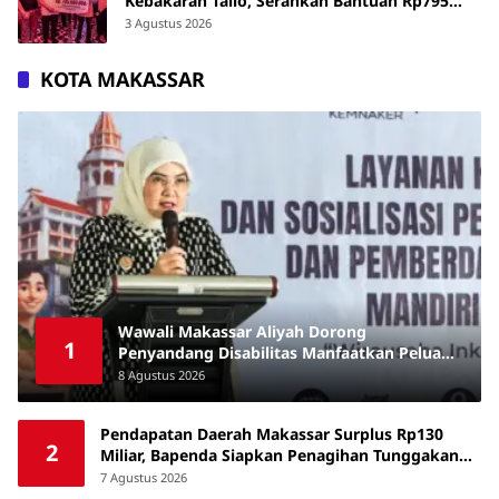
Kebakaran Tallo, Serahkan Bantuan Rp795
Juta
3 Agustus 2026
KOTA MAKASSAR
Wawali Makassar Aliyah Dorong
1
Penyandang Disabilitas Manfaatkan Peluang
Kewirausahaan
8 Agustus 2026
Pendapatan Daerah Makassar Surplus Rp130
2
Miliar, Bapenda Siapkan Penagihan Tunggakan
Pajak
7 Agustus 2026