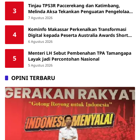
Tinjau TPS3R Paccerekang dan Katimbang,
3
Melinda Aksa Tekankan Penguatan Pengelolaan
Sampah dari Sumber
7 Agustus 2026
Kominfo Makassar Perkenalkan Transformasi
4
Digital kepada Peserta Australia Awards Short
Course
6 Agustus 2026
Menteri LH Sebut Pembenahan TPA Tamangapa
5
Layak Jadi Percontohan Nasional
5 Agustus 2026
OPINI TERBARU