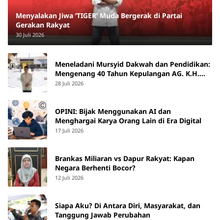
Menyalakan Jiwa ‘TIGER’ Muda Bergerak di Partai
Gerakan Rakyat
30 Juli 2026
Meneladani Mursyid Dakwah dan Pendidikan:
Mengenang 40 Tahun Kepulangan AG. K.H.
Yunus Martan
28 Juli 2026
OPINI: Bijak Menggunakan AI dan
Menghargai Karya Orang Lain di Era Digital
17 Juli 2026
Brankas Miliaran vs Dapur Rakyat: Kapan
Negara Berhenti Bocor?
12 Juli 2026
Siapa Aku? Di Antara Diri, Masyarakat, dan
Tanggung Jawab Perubahan