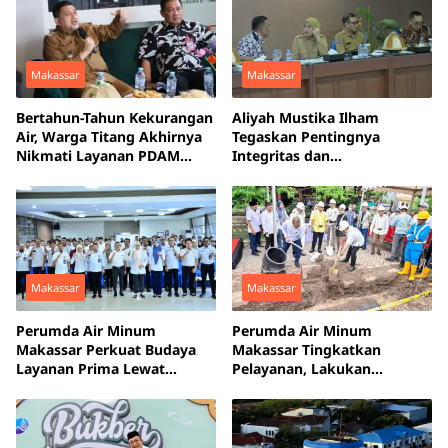
Makassar
Makassar
Bertahun-Tahun Kekurangan
Aliyah Mustika Ilham
Air, Warga Titang Akhirnya
Tegaskan Pentingnya
Nikmati Layanan PDAM
Integritas dan
Makassar
Profesionalisme di Tubuh
PDAM Makassar
Makassar
Makassar
Perumda Air Minum
Perumda Air Minum
Makassar Perkuat Budaya
Makassar Tingkatkan
Layanan Prima Lewat
Pelayanan, Lakukan
Bimtek Inklusif
Groundbreaking Jaringan
Pipa Baru