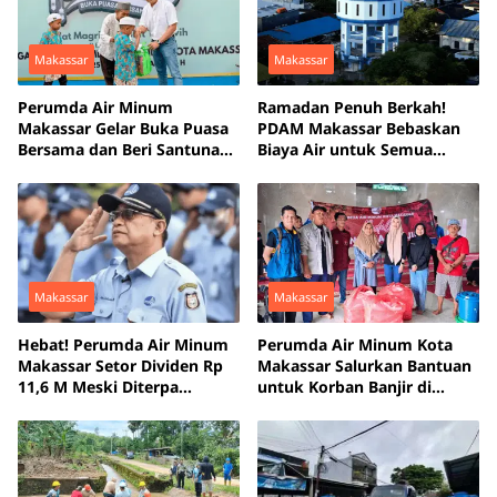
Makassar
Makassar
Perumda Air Minum
Ramadan Penuh Berkah!
Makassar Gelar Buka Puasa
PDAM Makassar Bebaskan
Bersama dan Beri Santunan
Biaya Air untuk Semua
untuk Anak Yatim
Tempat Ibadah
Makassar
Makassar
Hebat! Perumda Air Minum
Perumda Air Minum Kota
Makassar Setor Dividen Rp
Makassar Salurkan Bantuan
11,6 M Meski Diterpa
untuk Korban Banjir di
Kemarau Panjang
Antang