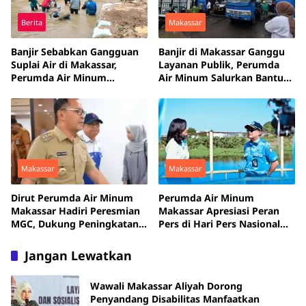
Berita
Makassar
Banjir Sebabkan Gangguan
Banjir di Makassar Ganggu
Suplai Air di Makassar,
Layanan Publik, Perumda
Perumda Air Minum
Air Minum Salurkan Bantuan
Lakukan Penanggulangan
Air Bersih
Makassar
Makassar
Dirut Perumda Air Minum
Perumda Air Minum
Makassar Hadiri Peresmian
Makassar Apresiasi Peran
MGC, Dukung Peningkatan
Pers di Hari Pers Nasional
Pelayanan Publik
2025
Jangan Lewatkan
Wawali Makassar Aliyah Dorong
Penyandang Disabilitas Manfaatkan