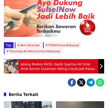
Tag:
Beni Iskandar
PDAM Kota Makassar
Perumda Air Minum Kota Makassar
Jelang Mubes KKSS, Hasbi Syamsu Ali Nilai
Andi Amran Sulaiman Paling Cocok Jadi Ketua
Berita Terkait