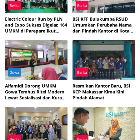
Berita
Berita
Electric Colour Run by PLN
BSI KFF Bulukumba RSUD
and Expo Sukses Digelar, 164
Umumkan Perubaha Nama
UMKM di Parepare Ikut
dan Pindah Kantor di Kota
Terlibat
Makassar
Gowa
Berita
Alfamidi Dorong UMKM
Resmikan Kantor Baru, BSI
Gowa Tembus Ritel Modern
KCP Makassar Kima Kini
Lewat Sosialisasi dan Kurasi
Pindah Alamat
Produk
Berita
Berita