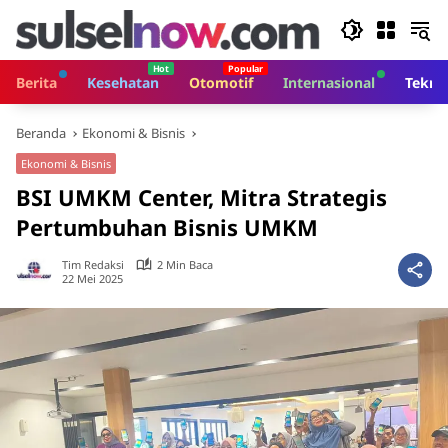
Langsung
ke
konten
Berita
Kesehatan
Otomotif
Internasional
Tekno
Beranda
Ekonomi & Bisnis
Ekonomi & Bisnis
BSI UMKM Center, Mitra Strategis
Pertumbuhan Bisnis UMKM
Tim Redaksi
2 Min Baca
22 Mei 2025