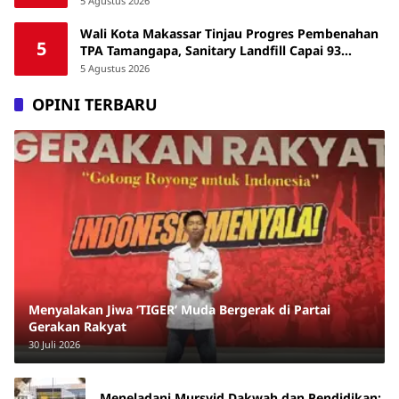
5 Agustus 2026
Wali Kota Makassar Tinjau Progres Pembenahan
5
TPA Tamangapa, Sanitary Landfill Capai 93
Persen
5 Agustus 2026
OPINI TERBARU
Menyalakan Jiwa ‘TIGER’ Muda Bergerak di Partai
Gerakan Rakyat
30 Juli 2026
Meneladani Mursyid Dakwah dan Pendidikan: