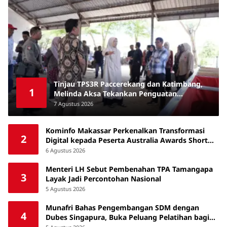
Tinjau TPS3R Paccerekang dan Katimbang,
1
Melinda Aksa Tekankan Penguatan
Pengelolaan Sampah dari Sumber
7 Agustus 2026
Kominfo Makassar Perkenalkan Transformasi
2
Digital kepada Peserta Australia Awards Short
Course
6 Agustus 2026
Menteri LH Sebut Pembenahan TPA Tamangapa
3
Layak Jadi Percontohan Nasional
5 Agustus 2026
Munafri Bahas Pengembangan SDM dengan
4
Dubes Singapura, Buka Peluang Pelatihan bagi
ASN hingga Masyarakat