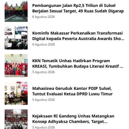
Pembangunan Jalan Rp2,5 Triliun di Sulsel
Berjalan Sesuai Target, 49 Ruas Sudah Digarap
6 Agustus 2026
Kominfo Makassar Perkenalkan Transformasi
Digital kepada Peserta Australia Awards Short
Course
6 Agustus 2026
KKN Tematik Unhas Hadirkan Program
KREASI, Tumbuhkan Budaya Literasi Kreatif di
SDN 47 Alluka Takalar
5 Agustus 2026
Mahasiswa Geruduk Kantor PDIP Sulsel,
Tuntut Evaluasi Ketua DPRD Luwu Timur
5 Agustus 2026
Kejaksaan RI Gandeng Unhas Matangkan
Konsep Adhyaksa Chambers, Target
Beroperasi 2027
5 Agustus 2026