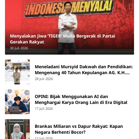
Menyalakan Jiwa ‘TIGER’ Muda Bergerak di Partai
Gerakan Rakyat
30 Juli 2026
Meneladani Mursyid Dakwah dan Pendidikan:
Mengenang 40 Tahun Kepulangan AG. K.H.
Yunus Martan
28 Juli 2026
OPINI: Bijak Menggunakan AI dan
Menghargai Karya Orang Lain di Era Digital
17 Juli 2026
Brankas Miliaran vs Dapur Rakyat: Kapan
Negara Berhenti Bocor?
12 Juli 2026