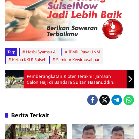
Tag:
Hasbi Syamsu Ali
IPMIL Raya UNM
Ketua KKLR Sulsel
Seminar Kewirausahaan
Pemberangkatan Kloter Terakhir Jamaah
Calon Haji di Bandara Sultan Hasanuddin
Berjalan Lancar
Berita Terkait