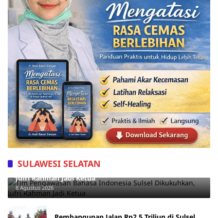
SULAWESI SELATAN
Tim Pengawasan Bahasa Indonesia Sulsel Dikukuhkan,
Jufri Rahman Jadi Ketua
8 Agustus 2026
Pembangunan Jalan Rp2,5 Triliun di Sulsel