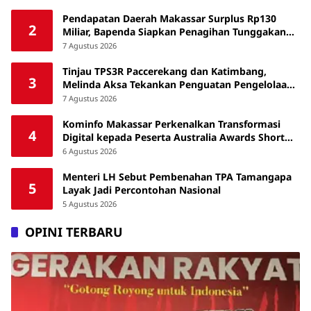
Pendapatan Daerah Makassar Surplus Rp130
2
Miliar, Bapenda Siapkan Penagihan Tunggakan
Pajak
7 Agustus 2026
Tinjau TPS3R Paccerekang dan Katimbang,
3
Melinda Aksa Tekankan Penguatan Pengelolaan
Sampah dari Sumber
7 Agustus 2026
Kominfo Makassar Perkenalkan Transformasi
4
Digital kepada Peserta Australia Awards Short
Course
6 Agustus 2026
Menteri LH Sebut Pembenahan TPA Tamangapa
5
Layak Jadi Percontohan Nasional
5 Agustus 2026
OPINI TERBARU