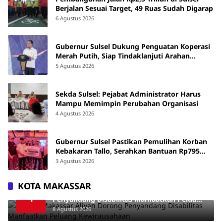
Berjalan Sesuai Target, 49 Ruas Sudah Digarap
6 Agustus 2026
Gubernur Sulsel Dukung Penguatan Koperasi
Merah Putih, Siap Tindaklanjuti Arahan
Pemerintah Pusat
5 Agustus 2026
Sekda Sulsel: Pejabat Administrator Harus
Mampu Memimpin Perubahan Organisasi
4 Agustus 2026
Gubernur Sulsel Pastikan Pemulihan Korban
Kebakaran Tallo, Serahkan Bantuan Rp795
Juta
3 Agustus 2026
KOTA MAKASSAR
Wawali Makassar Aliyah Dorong
1
Penyandang Disabilitas Manfaatkan Peluang
Kewirausahaan
8 Agustus 2026