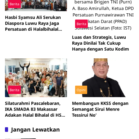
Berita
Hasbi Syamsu Ali Serukan
Diaspora Luwu Raya Jaga
Berita
Persatuan di Halalbihalal
KKL Suli-Suli Barat
Luas dan Strategis, Luwu
Raya Dinilai Tak Cukup
Hanya dengan Satu Kodim
Berita
Opini
Silaturahmi Pascalebaran,
Membangun KKSS dengan
IKA SMADA 83 Makassar
Semangat Sirui Menre
Adakan Halal Bihalal di HSA
Tessirui No’
Building
Jangan Lewatkan