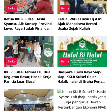
Berita
Berita
Ketua KKLR Sulsel Hasbi
Ketua IWAPI Luwu Hj Asni
Syamsu Ali: Konsep Provinsi
Ajak Mahasiswa Berani
Luwu Raya Sudah Final dan
Usaha Sejak Kuliah
Terarah
Berita
Berita
KKLR Sulsel Terima LPJ Dua
Diaspora Luwu Raya Siap-
Kegiatan Besar, Hasbi: Kerja
siap! KKLR Sulsel Gelar
Panitia Luar Biasa!
Halalbihalal di Graha Pena
Makassar 30 April 2025