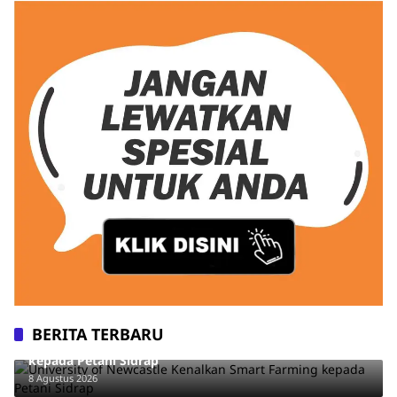
BERITA TERBARU
University of Newcastle Kenalkan Smart Farming
kepada Petani Sidrap
8 Agustus 2026