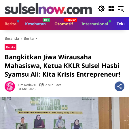
Langsung
ke
konten
Berita
Kesehatan
Otomotif
Internasional
Tekno
Beranda
Berita
Berita
Bangkitkan Jiwa Wirausaha
Mahasiswa, Ketua KKLR Sulsel Hasbi
Syamsu Ali: Kita Krisis Entrepreneur!
Tim Redaksi
2 Min Baca
31 Mei 2025