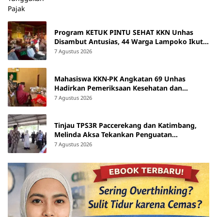
Program KETUK PINTU SEHAT KKN Unhas
Disambut Antusias, 44 Warga Lampoko Ikut
Skrining Hipertensi
7 Agustus 2026
Mahasiswa KKN-PK Angkatan 69 Unhas
Hadirkan Pemeriksaan Kesehatan dan
Edukasi bagi Lansia di Barru
7 Agustus 2026
Tinjau TPS3R Paccerekang dan Katimbang,
Melinda Aksa Tekankan Penguatan
Pengelolaan Sampah dari Sumber
7 Agustus 2026