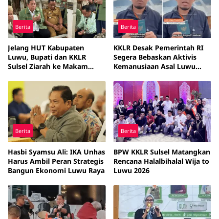
Berita
Berita
Jelang HUT Kabupaten
KKLR Desak Pemerintah RI
Luwu, Bupati dan KKLR
Segera Bebaskan Aktivis
Sulsel Ziarah ke Makam
Kemanusiaan Asal Luwu
Tokoh Pejuang Daerah
Raya yang Ditahan Israel
Berita
Berita
Hasbi Syamsu Ali: IKA Unhas
BPW KKLR Sulsel Matangkan
Harus Ambil Peran Strategis
Rencana Halalbihalal Wija to
Bangun Ekonomi Luwu Raya
Luwu 2026