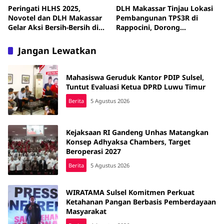
Peringati HLHS 2025,
DLH Makassar Tinjau Lokasi
Novotel dan DLH Makassar
Pembangunan TPS3R di
Gelar Aksi Bersih-Bersih di
Rappocini, Dorong
Pantai Losari
Pengelolaan Sampah
Berbasis 3R
Jangan Lewatkan
Mahasiswa Geruduk Kantor PDIP Sulsel,
Tuntut Evaluasi Ketua DPRD Luwu Timur
Berita
5 Agustus 2026
Kejaksaan RI Gandeng Unhas Matangkan
Konsep Adhyaksa Chambers, Target
Beroperasi 2027
Berita
5 Agustus 2026
WIRATAMA Sulsel Komitmen Perkuat
Ketahanan Pangan Berbasis Pemberdayaan
Masyarakat