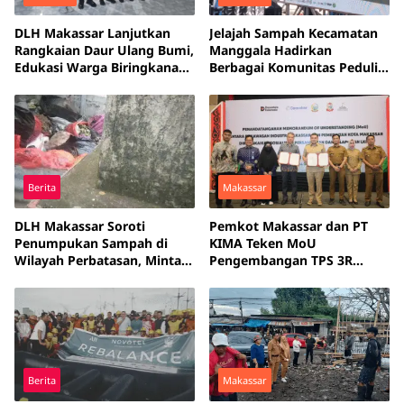
DLH Makassar Lanjutkan
Jelajah Sampah Kecamatan
Rangkaian Daur Ulang Bumi,
Manggala Hadirkan
Edukasi Warga Biringkanaya
Berbagai Komunitas Peduli
Kelola Sampah dari
Lingkungan
Sumbernya
Berita
Makassar
DLH Makassar Soroti
Pemkot Makassar dan PT
Penumpukan Sampah di
KIMA Teken MoU
Wilayah Perbatasan, Minta
Pengembangan TPS 3R
Warga Lebih Proaktif
untuk Perkuat Pengelolaan
Sampah Terpadu
Berita
Makassar