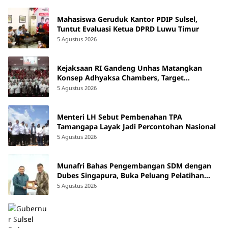
Mahasiswa Geruduk Kantor PDIP Sulsel,
Tuntut Evaluasi Ketua DPRD Luwu Timur
5 Agustus 2026
Kejaksaan RI Gandeng Unhas Matangkan
Konsep Adhyaksa Chambers, Target
Beroperasi 2027
5 Agustus 2026
Menteri LH Sebut Pembenahan TPA
Tamangapa Layak Jadi Percontohan Nasional
5 Agustus 2026
Munafri Bahas Pengembangan SDM dengan
Dubes Singapura, Buka Peluang Pelatihan
bagi ASN hingga Masyarakat
5 Agustus 2026