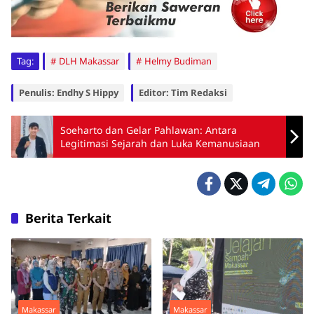
Tag:
DLH Makassar
Helmy Budiman
Penulis: Endhy S Hippy
Editor: Tim Redaksi
Soeharto dan Gelar Pahlawan: Antara
Legitimasi Sejarah dan Luka Kemanusiaan
Berita Terkait
Makassar
Makassar