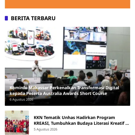
BERITA TERBARU
Kominfo Makassar Perkenalkan Transformasi Digital
kepada Peserta Australia Awards Short Course
6 Agustus 2026
KKN Tematik Unhas Hadirkan Program
KREASI, Tumbuhkan Budaya Literasi Kreatif di
SDN 47 Alluka Takalar
5 Agustus 2026