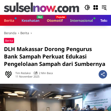
Langsung
ke
konten
Berita
Kesehatan
Otomotif
Internasional
Tekno
Beranda
Berita
Berita
DLH Makassar Dorong Pengurus
Bank Sampah Perkuat Edukasi
Pengelolaan Sampah dari Sumbernya
Tim Redaksi
2 Min Baca
11 November 2025