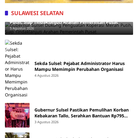
SULAWESI SELATAN
Gubernur Sulsel Dukung Penguatan Koperasi Merah
Putih, Siap Tindaklanjuti Arahan Pemerintah Pusat
5 Agustus 2026
Sekda Sulsel: Pejabat Administrator Harus
Mampu Memimpin Perubahan Organisasi
4 Agustus 2026
Gubernur Sulsel Pastikan Pemulihan Korban
Kebakaran Tallo, Serahkan Bantuan Rp795
Juta
3 Agustus 2026