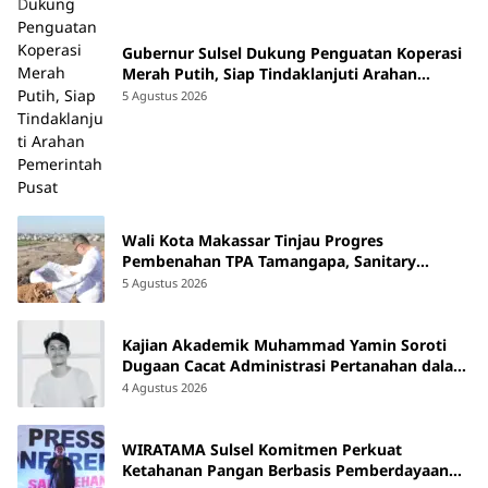
Gubernur Sulsel Dukung Penguatan Koperasi
Merah Putih, Siap Tindaklanjuti Arahan
Pemerintah Pusat
5 Agustus 2026
Wali Kota Makassar Tinjau Progres
Pembenahan TPA Tamangapa, Sanitary
Landfill Capai 93 Persen
5 Agustus 2026
Kajian Akademik Muhammad Yamin Soroti
Dugaan Cacat Administrasi Pertanahan dalam
Konflik Laoli di Luwu Timur
4 Agustus 2026
WIRATAMA Sulsel Komitmen Perkuat
Ketahanan Pangan Berbasis Pemberdayaan