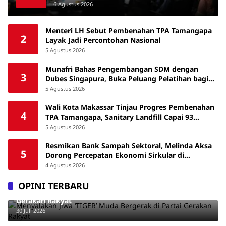
Australia Awards Short Course
6 Agustus 2026
Menteri LH Sebut Pembenahan TPA Tamangapa
2
Layak Jadi Percontohan Nasional
5 Agustus 2026
Munafri Bahas Pengembangan SDM dengan
3
Dubes Singapura, Buka Peluang Pelatihan bagi
ASN hingga Masyarakat
5 Agustus 2026
Wali Kota Makassar Tinjau Progres Pembenahan
4
TPA Tamangapa, Sanitary Landfill Capai 93
Persen
5 Agustus 2026
Resmikan Bank Sampah Sektoral, Melinda Aksa
5
Dorong Percepatan Ekonomi Sirkular di
Makassar
4 Agustus 2026
OPINI TERBARU
Menyalakan Jiwa ‘TIGER’ Muda Bergerak di Partai
Gerakan Rakyat
30 Juli 2026