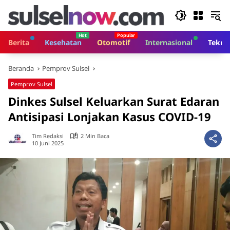
Langsung
ke
konten
Berita
Kesehatan
Otomotif
Internasional
Tekno
Beranda
Pemprov Sulsel
Pemprov Sulsel
Dinkes Sulsel Keluarkan Surat Edaran
Antisipasi Lonjakan Kasus COVID-19
Tim Redaksi
2 Min Baca
10 Juni 2025