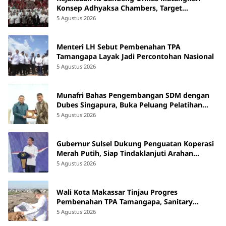
Konsep Adhyaksa Chambers, Target
Beroperasi 2027
5 Agustus 2026
Menteri LH Sebut Pembenahan TPA
Tamangapa Layak Jadi Percontohan Nasional
5 Agustus 2026
Munafri Bahas Pengembangan SDM dengan
Dubes Singapura, Buka Peluang Pelatihan
bagi ASN hingga Masyarakat
5 Agustus 2026
Gubernur Sulsel Dukung Penguatan Koperasi
Merah Putih, Siap Tindaklanjuti Arahan
Pemerintah Pusat
5 Agustus 2026
Wali Kota Makassar Tinjau Progres
Pembenahan TPA Tamangapa, Sanitary
Landfill Capai 93 Persen
5 Agustus 2026