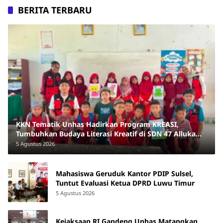
BERITA TERBARU
KKN Tematik Unhas Hadirkan Program KREASI,
Tumbuhkan Budaya Literasi Kreatif di SDN 47 Alluka
Takalar
5 Agustus 2026
Mahasiswa Geruduk Kantor PDIP Sulsel,
Tuntut Evaluasi Ketua DPRD Luwu Timur
5 Agustus 2026
Kejaksaan RI Gandeng Unhas Matangkan