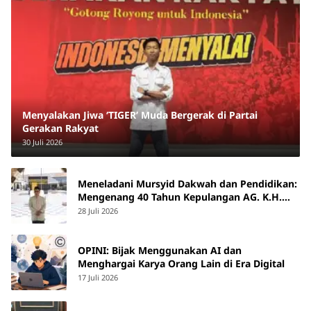
Menyalakan Jiwa ‘TIGER’ Muda Bergerak di Partai
Gerakan Rakyat
30 Juli 2026
Meneladani Mursyid Dakwah dan Pendidikan:
Mengenang 40 Tahun Kepulangan AG. K.H.
Yunus Martan
28 Juli 2026
OPINI: Bijak Menggunakan AI dan
Menghargai Karya Orang Lain di Era Digital
17 Juli 2026