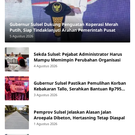
Gubernur Sulsel Dukung Penguatan Koperasi Merah
Putih, Siap Tindaklanjuti Arahan Pemerintah Pusat
5 Agustus 2026
Sekda Sulsel: Pejabat Administrator Harus
Mampu Memimpin Perubahan Organisasi
4 Agustus 2026
Gubernur Sulsel Pastikan Pemulihan Korban
Kebakaran Tallo, Serahkan Bantuan Rp795
Juta
3 Agustus 2026
Pemprov Sulsel Jelaskan Alasan Jalan
Aroepala Dibeton, Hertasning Tetap Diaspal
1 Agustus 2026