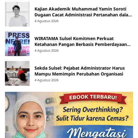
Kajian Akademik Muhammad Yamin Soroti
Dugaan Cacat Administrasi Pertanahan dalam
Konflik Laoli di Luwu Timur
4 Agustus 2026
WIRATAMA Sulsel Komitmen Perkuat
Ketahanan Pangan Berbasis Pemberdayaan
Masyarakat
4 Agustus 2026
Sekda Sulsel: Pejabat Administrator Harus
Mampu Memimpin Perubahan Organisasi
4 Agustus 2026