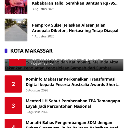
Kebakaran Tallo, Serahkan Bantuan Rp795
Juta
3 Agustus 2026
Pemprov Sulsel Jelaskan Alasan Jalan
Aroepala Dibeton, Hertasning Tetap Diaspal
1 Agustus 2026
KOTA MAKASSAR
Tinjau TPS3R Paccerekang dan Katimbang,
1
Melinda Aksa Tekankan Penguatan
Pengelolaan Sampah dari Sumber
7 Agustus 2026
Kominfo Makassar Perkenalkan Transformasi
2
Digital kepada Peserta Australia Awards Short
Course
6 Agustus 2026
Menteri LH Sebut Pembenahan TPA Tamangapa
3
Layak Jadi Percontohan Nasional
5 Agustus 2026
Munafri Bahas Pengembangan SDM dengan
4
Dubes Singapura, Buka Peluang Pelatihan bagi