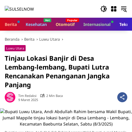
Langsung
ke
konten
Berita
Kesehatan
Otomotif
Internasional
Tekno
Beranda
Berita
Luwu Utara
Luwu Utara
Tinjau Lokasi Banjir di Desa
Lembang-lembang, Bupati Lutra
Rencanakan Penanganan Jangka
Panjang
Tim Redaksi
2 Min Baca
9 Maret 2025