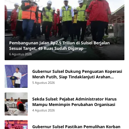
Pembangunan Jalan Rp2,5 Triliun di Sulsel Berjalan
Sesuai Target, 49 Ruas Sudah Digarap
6 Agustus 2026
Gubernur Sulsel Dukung Penguatan Koperasi
Merah Putih, Siap Tindaklanjuti Arahan
Pemerintah Pusat
5 Agustus 2026
Sekda Sulsel: Pejabat Administrator Harus
Mampu Memimpin Perubahan Organisasi
4 Agustus 2026
Gubernur Sulsel Pastikan Pemulihan Korban