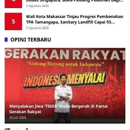
ASN hingga Masyarakat
5 Agustus 2026
Wali Kota Makassar Tinjau Progres Pembenahan
5
TPA Tamangapa, Sanitary Landfill Capai 93
Persen
5 Agustus 2026
OPINI TERBARU
Menyalakan Jiwa ‘TIGER’ Muda Bergerak di Partai
Gerakan Rakyat
30 Juli 2026