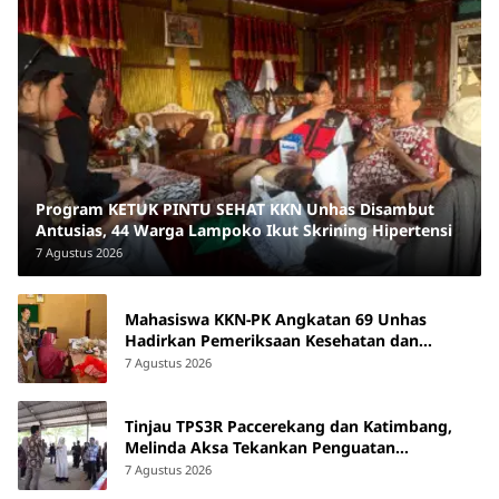
Program KETUK PINTU SEHAT KKN Unhas Disambut
Antusias, 44 Warga Lampoko Ikut Skrining Hipertensi
7 Agustus 2026
Mahasiswa KKN-PK Angkatan 69 Unhas
Hadirkan Pemeriksaan Kesehatan dan
Edukasi bagi Lansia di Barru
7 Agustus 2026
Tinjau TPS3R Paccerekang dan Katimbang,
Melinda Aksa Tekankan Penguatan
Pengelolaan Sampah dari Sumber
7 Agustus 2026