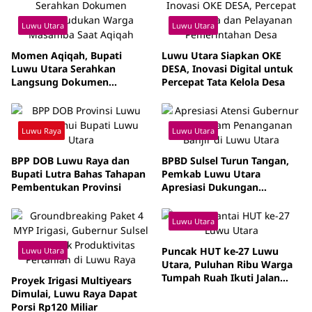
Luwu Utara
Luwu Utara
Momen Aqiqah, Bupati
Luwu Utara Siapkan OKE
Luwu Utara Serahkan
DESA, Inovasi Digital untuk
Langsung Dokumen
Percepat Tata Kelola Desa
Kependudukan Bayi
Luwu Raya
Luwu Utara
BPP DOB Luwu Raya dan
BPBD Sulsel Turun Tangan,
Bupati Lutra Bahas Tahapan
Pemkab Luwu Utara
Pembentukan Provinsi
Apresiasi Dukungan
Gubernur
Luwu Utara
Puncak HUT ke-27 Luwu
Luwu Utara
Utara, Puluhan Ribu Warga
Tumpah Ruah Ikuti Jalan
Proyek Irigasi Multiyears
Santai
Dimulai, Luwu Raya Dapat
Porsi Rp120 Miliar