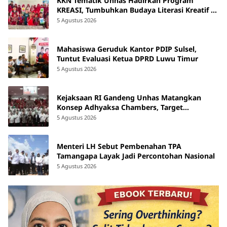
KKN Tematik Unhas Hadirkan Program
KREASI, Tumbuhkan Budaya Literasi Kreatif di
SDN 47 Alluka Takalar
5 Agustus 2026
Mahasiswa Geruduk Kantor PDIP Sulsel,
Tuntut Evaluasi Ketua DPRD Luwu Timur
5 Agustus 2026
Kejaksaan RI Gandeng Unhas Matangkan
Konsep Adhyaksa Chambers, Target
Beroperasi 2027
5 Agustus 2026
Menteri LH Sebut Pembenahan TPA
Tamangapa Layak Jadi Percontohan Nasional
5 Agustus 2026