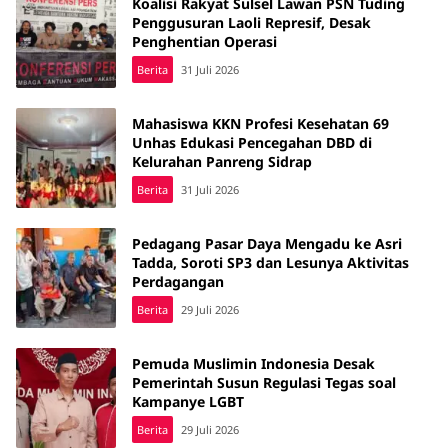
Koalisi Rakyat Sulsel Lawan PSN Tuding
Penggusuran Laoli Represif, Desak
Penghentian Operasi
Berita
31 Juli 2026
Mahasiswa KKN Profesi Kesehatan 69
Unhas Edukasi Pencegahan DBD di
Kelurahan Panreng Sidrap
Berita
31 Juli 2026
Pedagang Pasar Daya Mengadu ke Asri
Tadda, Soroti SP3 dan Lesunya Aktivitas
Perdagangan
Berita
29 Juli 2026
Pemuda Muslimin Indonesia Desak
Pemerintah Susun Regulasi Tegas soal
Kampanye LGBT
Berita
29 Juli 2026