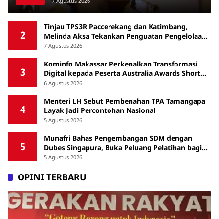
Tunggakan Pajak
7 Agustus 2026
Tinjau TPS3R Paccerekang dan Katimbang,
2
Melinda Aksa Tekankan Penguatan Pengelolaan
Sampah dari Sumber
7 Agustus 2026
Kominfo Makassar Perkenalkan Transformasi
3
Digital kepada Peserta Australia Awards Short
Course
6 Agustus 2026
Menteri LH Sebut Pembenahan TPA Tamangapa
4
Layak Jadi Percontohan Nasional
5 Agustus 2026
Munafri Bahas Pengembangan SDM dengan
5
Dubes Singapura, Buka Peluang Pelatihan bagi
ASN hingga Masyarakat
5 Agustus 2026
OPINI TERBARU