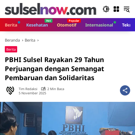
Langsung
ke
konten
Berita
Kesehatan
Otomotif
Internasional
Tekno
Beranda
Berita
Berita
PBHI Sulsel Rayakan 29 Tahun
Perjuangan dengan Semangat
Pembaruan dan Solidaritas
Tim Redaksi
2 Min Baca
5 November 2025