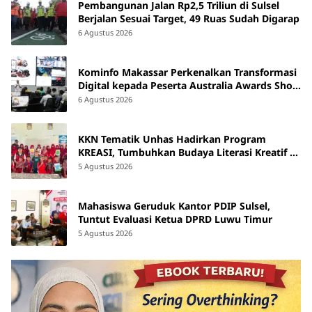
Pembangunan Jalan Rp2,5 Triliun di Sulsel
Berjalan Sesuai Target, 49 Ruas Sudah Digarap
6 Agustus 2026
Kominfo Makassar Perkenalkan Transformasi
Digital kepada Peserta Australia Awards Short
Course
6 Agustus 2026
KKN Tematik Unhas Hadirkan Program
KREASI, Tumbuhkan Budaya Literasi Kreatif di
SDN 47 Alluka Takalar
5 Agustus 2026
Mahasiswa Geruduk Kantor PDIP Sulsel,
Tuntut Evaluasi Ketua DPRD Luwu Timur
5 Agustus 2026