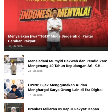
Menyalakan Jiwa ‘TIGER’ Muda Bergerak di Partai
Gerakan Rakyat
30 Juli 2026
Meneladani Mursyid Dakwah dan Pendidikan:
Mengenang 40 Tahun Kepulangan AG. K.H.
Yunus Martan
28 Juli 2026
OPINI: Bijak Menggunakan AI dan
Menghargai Karya Orang Lain di Era Digital
17 Juli 2026
Brankas Miliaran vs Dapur Rakyat: Kapan