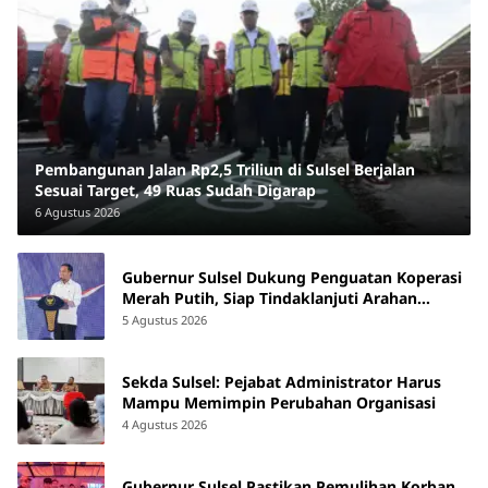
Pembangunan Jalan Rp2,5 Triliun di Sulsel Berjalan
Sesuai Target, 49 Ruas Sudah Digarap
6 Agustus 2026
Gubernur Sulsel Dukung Penguatan Koperasi
Merah Putih, Siap Tindaklanjuti Arahan
Pemerintah Pusat
5 Agustus 2026
Sekda Sulsel: Pejabat Administrator Harus
Mampu Memimpin Perubahan Organisasi
4 Agustus 2026
Gubernur Sulsel Pastikan Pemulihan Korban