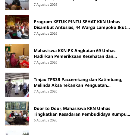
Tunggakan Pajak
7 Agustus 2026
Program KETUK PINTU SEHAT KKN Unhas
Disambut Antusias, 44 Warga Lampoko Ikut
Skrining Hipertensi
7 Agustus 2026
Mahasiswa KKN-PK Angkatan 69 Unhas
Hadirkan Pemeriksaan Kesehatan dan
Edukasi bagi Lansia di Barru
7 Agustus 2026
Tinjau TPS3R Paccerekang dan Katimbang,
Melinda Aksa Tekankan Penguatan
Pengelolaan Sampah dari Sumber
7 Agustus 2026
Door to Door, Mahasiswa KKN Unhas
Tingkatkan Kesadaran Pembudidaya Rumput
Laut di Bantaeng
6 Agustus 2026