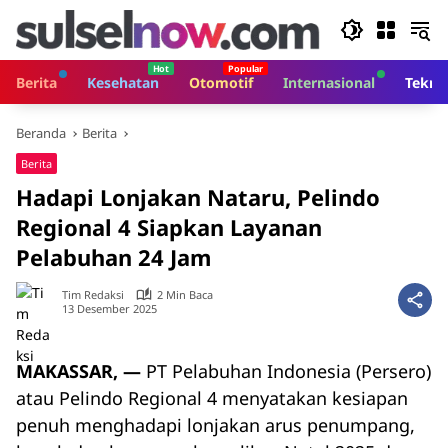
Langsung
ke
konten
Berita
Kesehatan
Otomotif
Internasional
Tekno
Beranda
Berita
Berita
Hadapi Lonjakan Nataru, Pelindo
Regional 4 Siapkan Layanan
Pelabuhan 24 Jam
Tim Redaksi
2 Min Baca
13 Desember 2025
MAKASSAR, —
PT Pelabuhan Indonesia (Persero)
atau Pelindo Regional 4 menyatakan kesiapan
penuh menghadapi lonjakan arus penumpang,