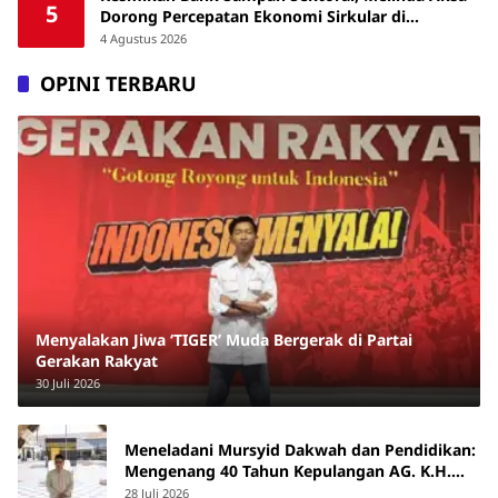
5
Dorong Percepatan Ekonomi Sirkular di
Makassar
4 Agustus 2026
OPINI TERBARU
Menyalakan Jiwa ‘TIGER’ Muda Bergerak di Partai
Gerakan Rakyat
30 Juli 2026
Meneladani Mursyid Dakwah dan Pendidikan:
Mengenang 40 Tahun Kepulangan AG. K.H.
Yunus Martan
28 Juli 2026