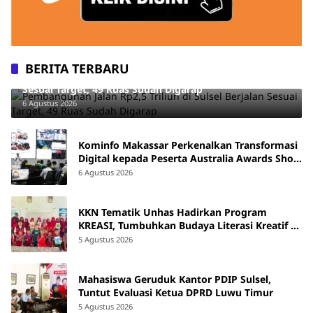
BERITA TERBARU
Pembangunan Jalan Rp2,5 Triliun di Sulsel Berjalan
Sesuai Target, 49 Ruas Sudah Digarap
6 Agustus 2026
Kominfo Makassar Perkenalkan Transformasi
Digital kepada Peserta Australia Awards Short
Course
6 Agustus 2026
KKN Tematik Unhas Hadirkan Program
KREASI, Tumbuhkan Budaya Literasi Kreatif di
SDN 47 Alluka Takalar
5 Agustus 2026
Mahasiswa Geruduk Kantor PDIP Sulsel,
Tuntut Evaluasi Ketua DPRD Luwu Timur
5 Agustus 2026