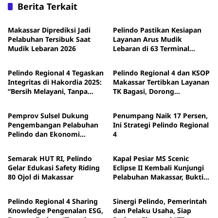
Berita Terkait
Berita
Berita
Makassar Diprediksi Jadi
Pelindo Pastikan Kesiapan
Pelabuhan Tersibuk Saat
Layanan Arus Mudik
Mudik Lebaran 2026
Lebaran di 63 Terminal
Berita
Berita
Penumpang
Pelindo Regional 4 Tegaskan
Pelindo Regional 4 dan KSOP
Integritas di Hakordia 2025:
Makassar Tertibkan Layanan
“Bersih Melayani, Tanpa
TK Bagasi, Dorong
Pemprov Sulsel
Berita
Kompromi”
Pelabuhan Lebih Modern
dan Humanis
Pemprov Sulsel Dukung
Penumpang Naik 17 Persen,
Pengembangan Pelabuhan
Ini Strategi Pelindo Regional
Pelindo dan Ekonomi
4
Berita
Berita
Maritim di KTI
Semarak HUT RI, Pelindo
Kapal Pesiar MS Scenic
Gelar Edukasi Safety Riding
Eclipse II Kembali Kunjungi
80 Ojol di Makassar
Pelabuhan Makassar, Bukti
Berita
Berita
Wisatawan Semakin Tertarik
Pelindo Regional 4 Sharing
Sinergi Pelindo, Pemerintah
Knowledge Pengenalan ESG,
dan Pelaku Usaha, Siap