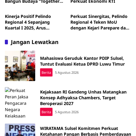
Bangun Budaya “Together
Perkuat Ekonomi KTI
Berita
Berita
We Grow”
Kinerja Positif Pelindo
Perkuat Sinergitas, Pelindo
Regional 4 Sepanjang
Regional 4 Teken MoU
Kuartal I 2025, Arus
dengan Kejari Parepare dan
Penumpang hingga Kapal
Kejari Barru
Meningkat
Jangan Lewatkan
Mahasiswa Geruduk Kantor PDIP Sulsel,
Tuntut Evaluasi Ketua DPRD Luwu Timur
Berita
5 Agustus 2026
Kejaksaan RI Gandeng Unhas Matangkan
Konsep Adhyaksa Chambers, Target
Beroperasi 2027
Berita
5 Agustus 2026
WIRATAMA Sulsel Komitmen Perkuat
Ketahanan Pangan Berbasis Pemberdayaan