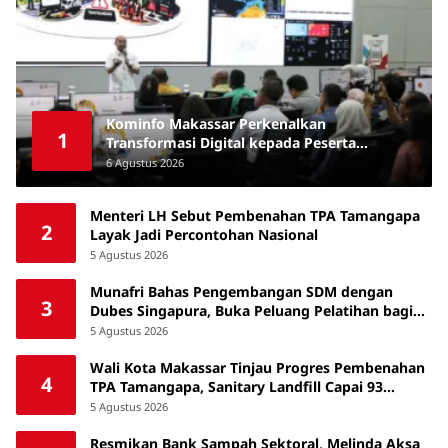
Kominfo Makassar Perkenalkan
1
Transformasi Digital kepada Peserta
Australia Awards Short Course
6 Agustus 2026
Menteri LH Sebut Pembenahan TPA Tamangapa
2
Layak Jadi Percontohan Nasional
5 Agustus 2026
Munafri Bahas Pengembangan SDM dengan
3
Dubes Singapura, Buka Peluang Pelatihan bagi
ASN hingga Masyarakat
5 Agustus 2026
Wali Kota Makassar Tinjau Progres Pembenahan
4
TPA Tamangapa, Sanitary Landfill Capai 93
Persen
5 Agustus 2026
Resmikan Bank Sampah Sektoral, Melinda Aksa