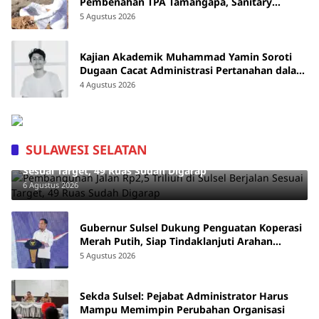
Pembenahan TPA Tamangapa, Sanitary
Landfill Capai 93 Persen
5 Agustus 2026
Kajian Akademik Muhammad Yamin Soroti
Dugaan Cacat Administrasi Pertanahan dalam
Konflik Laoli di Luwu Timur
4 Agustus 2026
SULAWESI SELATAN
Pembangunan Jalan Rp2,5 Triliun di Sulsel Berjalan
Sesuai Target, 49 Ruas Sudah Digarap
6 Agustus 2026
Gubernur Sulsel Dukung Penguatan Koperasi
Merah Putih, Siap Tindaklanjuti Arahan
Pemerintah Pusat
5 Agustus 2026
Sekda Sulsel: Pejabat Administrator Harus
Mampu Memimpin Perubahan Organisasi