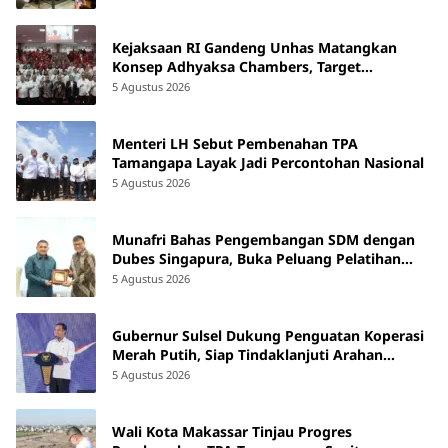
Kejaksaan RI Gandeng Unhas Matangkan
Konsep Adhyaksa Chambers, Target
Beroperasi 2027
5 Agustus 2026
Menteri LH Sebut Pembenahan TPA
Tamangapa Layak Jadi Percontohan Nasional
5 Agustus 2026
Munafri Bahas Pengembangan SDM dengan
Dubes Singapura, Buka Peluang Pelatihan
bagi ASN hingga Masyarakat
5 Agustus 2026
Gubernur Sulsel Dukung Penguatan Koperasi
Merah Putih, Siap Tindaklanjuti Arahan
Pemerintah Pusat
5 Agustus 2026
Wali Kota Makassar Tinjau Progres