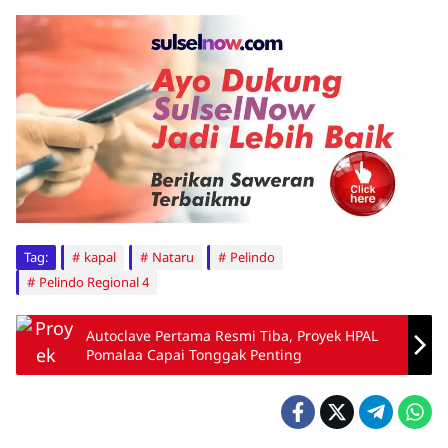
Tag:
kapal
Nataru
Pelindo
Pelindo Regional 4
Autoclave Pertama Resmi Tiba, Proyek HPAL
Pomalaa Capai Tonggak Penting