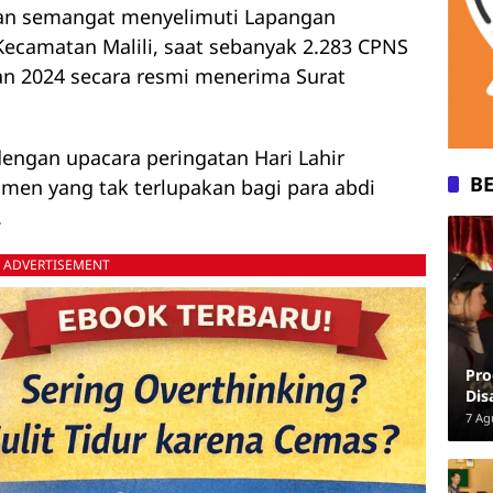
an semangat menyelimuti Lapangan
Kecamatan Malili, saat sebanyak 2.283 CPNS
n 2024 secara resmi menerima Surat
dengan upacara peringatan Hari Lahir
B
omen yang tak terlupakan bagi para abdi
.
ADVERTISEMENT
Pro
Dis
Iku
7 Ag