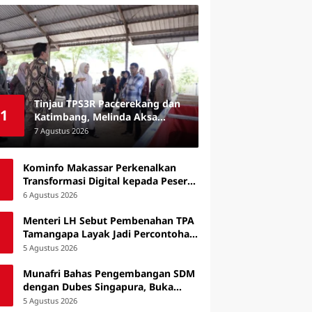
Tinjau TPS3R Paccerekang dan
1
Katimbang, Melinda Aksa
Tekankan Penguatan
7 Agustus 2026
Pengelolaan Sampah dari
Sumber
Kominfo Makassar Perkenalkan
Transformasi Digital kepada Peserta
Australia Awards Short Course
6 Agustus 2026
Menteri LH Sebut Pembenahan TPA
Tamangapa Layak Jadi Percontohan
Nasional
5 Agustus 2026
Munafri Bahas Pengembangan SDM
dengan Dubes Singapura, Buka
Peluang Pelatihan bagi ASN hingga
5 Agustus 2026