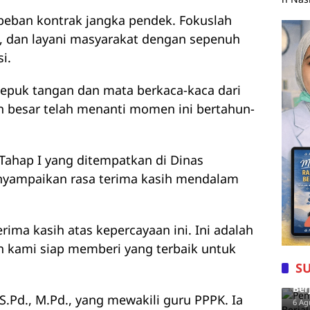
 beban kontrak jangka pendek. Fokuslah
, dan layani masyarakat dengan sepenuh
i.
tepuk tangan dan mata berkaca-kaca dari
n besar telah menanti momen ini bertahun-
 Tahap I yang ditempatkan di Dinas
nyampaikan rasa terima kasih mendalam
rima kasih atas kepercayaan ini. Ini adalah
n kami siap memberi yang terbaik untuk
S
Pem
Ber
.Pd., M.Pd., yang mewakili guru PPPK. Ia
Dig
6 Ag