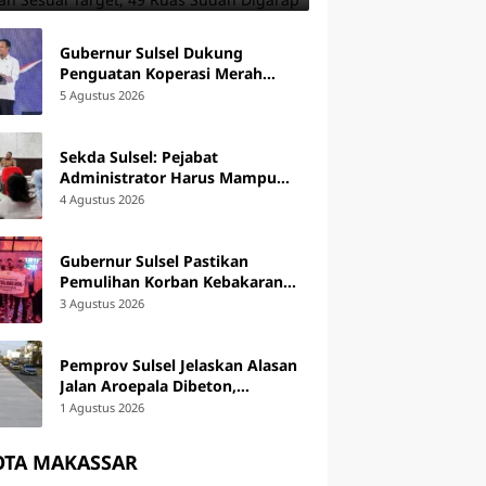
Gubernur Sulsel Dukung
Penguatan Koperasi Merah
Putih, Siap Tindaklanjuti Arahan
5 Agustus 2026
Pemerintah Pusat
Sekda Sulsel: Pejabat
Administrator Harus Mampu
Memimpin Perubahan
4 Agustus 2026
Organisasi
Gubernur Sulsel Pastikan
Pemulihan Korban Kebakaran
Tallo, Serahkan Bantuan Rp795
3 Agustus 2026
Juta
Pemprov Sulsel Jelaskan Alasan
Jalan Aroepala Dibeton,
Hertasning Tetap Diaspal
1 Agustus 2026
OTA MAKASSAR