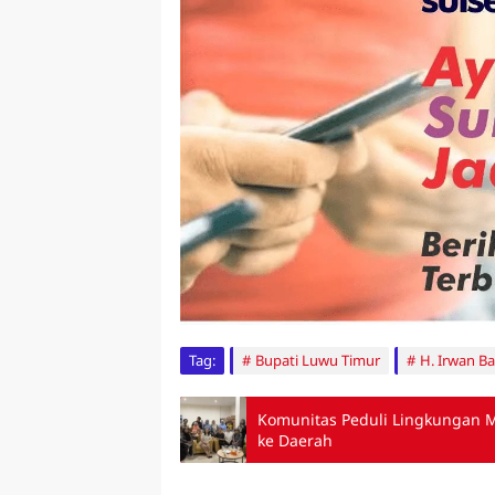
Tag:
Bupati Luwu Timur
H. Irwan B
Komunitas Peduli Lingkungan 
ke Daerah