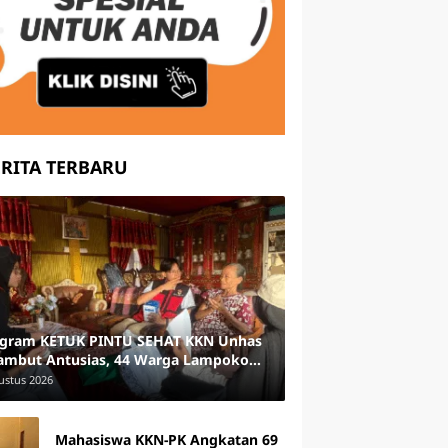
ERITA TERBARU
gram KETUK PINTU SEHAT KKN Unhas
ambut Antusias, 44 Warga Lampoko
t Skrining Hipertensi
ustus 2026
Mahasiswa KKN-PK Angkatan 69