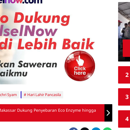
2
achri Syam
Hari Lahir Pancasila
3
Makassar Dukung Penyebaran Eco Enzyme hingga
4