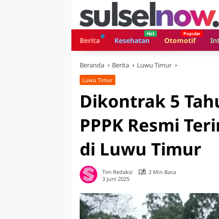
Langsung
ke
konten
Berita
Kesehatan
Otomotif
In
Beranda
Berita
Luwu Timur
Luwu Timur
Dikontrak 5 Tah
PPPK Resmi Ter
di Luwu Timur
Tim Redaksi
2 Min Baca
3 Juni 2025