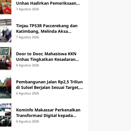
Unhas Hadirkan Pemeriksaan
Kesehatan dan Edukasi bagi
7 Agustus 2026
Lansia di Barru
Tinjau TPS3R Paccerekang dan
Katimbang, Melinda Aksa
Tekankan Penguatan
7 Agustus 2026
Pengelolaan Sampah dari
Sumber
Door to Door, Mahasiswa KKN
Unhas Tingkatkan Kesadaran
Pembudidaya Rumput Laut di
6 Agustus 2026
Bantaeng
Pembangunan Jalan Rp2,5 Triliun
di Sulsel Berjalan Sesuai Target,
49 Ruas Sudah Digarap
6 Agustus 2026
Kominfo Makassar Perkenalkan
Transformasi Digital kepada
Peserta Australia Awards Short
6 Agustus 2026
Course