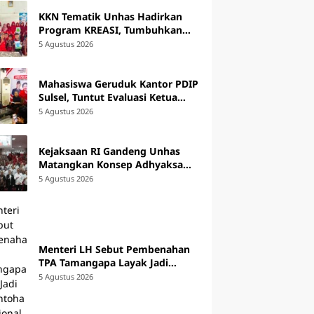
KKN Tematik Unhas Hadirkan
Program KREASI, Tumbuhkan
Budaya Literasi Kreatif di SDN 47
5 Agustus 2026
Alluka Takalar
Mahasiswa Geruduk Kantor PDIP
Sulsel, Tuntut Evaluasi Ketua
DPRD Luwu Timur
5 Agustus 2026
Kejaksaan RI Gandeng Unhas
Matangkan Konsep Adhyaksa
Chambers, Target Beroperasi
5 Agustus 2026
2027
Menteri LH Sebut Pembenahan
TPA Tamangapa Layak Jadi
Percontohan Nasional
5 Agustus 2026