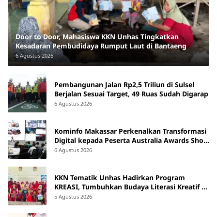
Door to Door, Mahasiswa KKN Unhas Tingkatkan
Kesadaran Pembudidaya Rumput Laut di Bantaeng
6 Agustus 2026
Pembangunan Jalan Rp2,5 Triliun di Sulsel
Berjalan Sesuai Target, 49 Ruas Sudah Digarap
6 Agustus 2026
Kominfo Makassar Perkenalkan Transformasi
Digital kepada Peserta Australia Awards Short
Course
6 Agustus 2026
KKN Tematik Unhas Hadirkan Program
KREASI, Tumbuhkan Budaya Literasi Kreatif di
SDN 47 Alluka Takalar
5 Agustus 2026