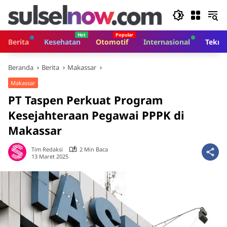
Langsung
ke
konten
Berita
Kesehatan
Otomotif
Internasional
Tekno
Beranda
Berita
Makassar
Makassar
PT Taspen Perkuat Program
Kesejahteraan Pegawai PPPK di
Makassar
Tim Redaksi
2 Min Baca
13 Maret 2025