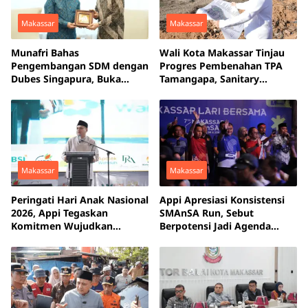
Makassar
Makassar
Munafri Bahas
Wali Kota Makassar Tinjau
Pengembangan SDM dengan
Progres Pembenahan TPA
Dubes Singapura, Buka
Tamangapa, Sanitary
Peluang Pelatihan bagi ASN
Landfill Capai 93 Persen
hingga Masyarakat
Makassar
Makassar
Peringati Hari Anak Nasional
Appi Apresiasi Konsistensi
2026, Appi Tegaskan
SMAnSA Run, Sebut
Komitmen Wujudkan
Berpotensi Jadi Agenda
Makassar Kota Ramah Anak
Olahraga Andalan Makassar