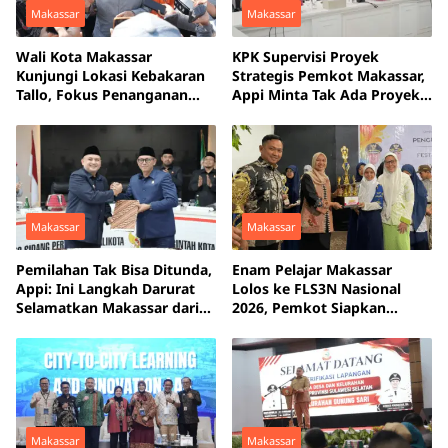
Makassar
Makassar
Wali Kota Makassar
KPK Supervisi Proyek
Kunjungi Lokasi Kebakaran
Strategis Pemkot Makassar,
Tallo, Fokus Penanganan
Appi Minta Tak Ada Proyek
Pascabencana
Mangkrak
Makassar
Makassar
Pemilahan Tak Bisa Ditunda,
Enam Pelajar Makassar
Appi: Ini Langkah Darurat
Lolos ke FLS3N Nasional
Selamatkan Makassar dari
2026, Pemkot Siapkan
Krisis Sampah
Beasiswa Prestasi
Makassar
Makassar