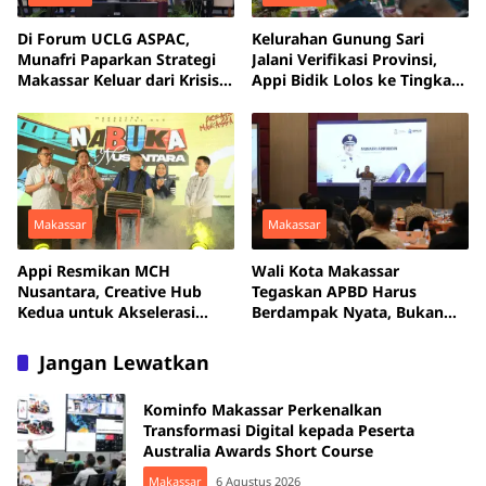
Di Forum UCLG ASPAC,
Kelurahan Gunung Sari
Munafri Paparkan Strategi
Jalani Verifikasi Provinsi,
Makassar Keluar dari Krisis
Appi Bidik Lolos ke Tingkat
Persampahan
Nasional
Makassar
Makassar
Appi Resmikan MCH
Wali Kota Makassar
Nusantara, Creative Hub
Tegaskan APBD Harus
Kedua untuk Akselerasi
Berdampak Nyata, Bukan
Anak Muda Makassar
Sekadar Habis Terserap
Jangan Lewatkan
Kominfo Makassar Perkenalkan
Transformasi Digital kepada Peserta
Australia Awards Short Course
Makassar
6 Agustus 2026