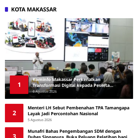
KOTA MAKASSAR
Kominfo Makassar Perkenalkan
1
Transformasi Digital kepada Peserta
Australia Awards Short Course
6 Agustus 2026
Menteri LH Sebut Pembenahan TPA Tamangapa
2
Layak Jadi Percontohan Nasional
5 Agustus 2026
Munafri Bahas Pengembangan SDM dengan
3
Dubes Singapura, Buka Peluang Pelatihan bagi