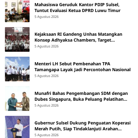
Mahasiswa Geruduk Kantor PDIP Sulsel,
Tuntut Evaluasi Ketua DPRD Luwu Timur
5 Agustus 2026
Kejaksaan RI Gandeng Unhas Matangkan
Konsep Adhyaksa Chambers, Target
Beroperasi 2027
5 Agustus 2026
Menteri LH Sebut Pembenahan TPA
Tamangapa Layak Jadi Percontohan Nasional
5 Agustus 2026
Munafri Bahas Pengembangan SDM dengan
Dubes Singapura, Buka Peluang Pelatihan
bagi ASN hingga Masyarakat
5 Agustus 2026
Gubernur Sulsel Dukung Penguatan Koperasi
Merah Putih, Siap Tindaklanjuti Arahan
Pemerintah Pusat
5 Agustus 2026