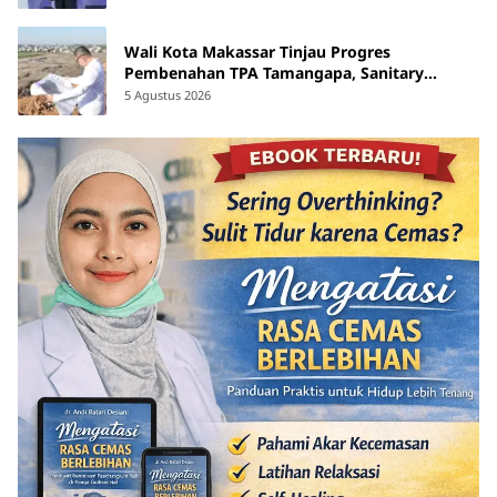
Wali Kota Makassar Tinjau Progres
Pembenahan TPA Tamangapa, Sanitary
Landfill Capai 93 Persen
5 Agustus 2026