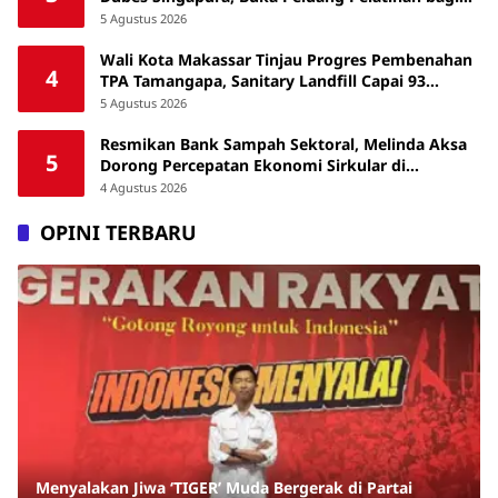
ASN hingga Masyarakat
5 Agustus 2026
Wali Kota Makassar Tinjau Progres Pembenahan
4
TPA Tamangapa, Sanitary Landfill Capai 93
Persen
5 Agustus 2026
Resmikan Bank Sampah Sektoral, Melinda Aksa
5
Dorong Percepatan Ekonomi Sirkular di
Makassar
4 Agustus 2026
OPINI TERBARU
Menyalakan Jiwa ‘TIGER’ Muda Bergerak di Partai