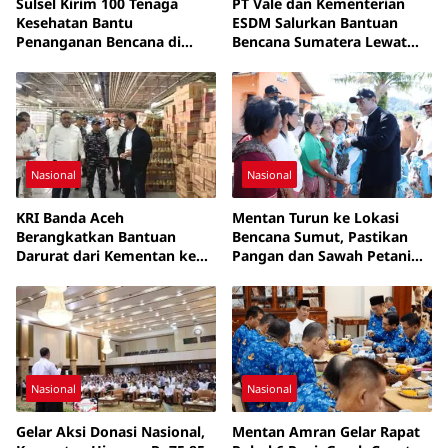
Sulsel Kirim 100 Tenaga
PT Vale dan Kementerian
Kesehatan Bantu
ESDM Salurkan Bantuan
Penanganan Bencana di
Bencana Sumatera Lewat
Aceh Tamiang
Program “ESDM Siaga
Bencana”
Nasional
Nasional
KRI Banda Aceh
Mentan Turun ke Lokasi
Berangkatkan Bantuan
Bencana Sumut, Pastikan
Darurat dari Kementan ke
Pangan dan Sawah Petani
Daerah Banjir di Sumatera
Segera Pulih
Nasional
Nasional
Gelar Aksi Donasi Nasional,
Mentan Amran Gelar Rapat