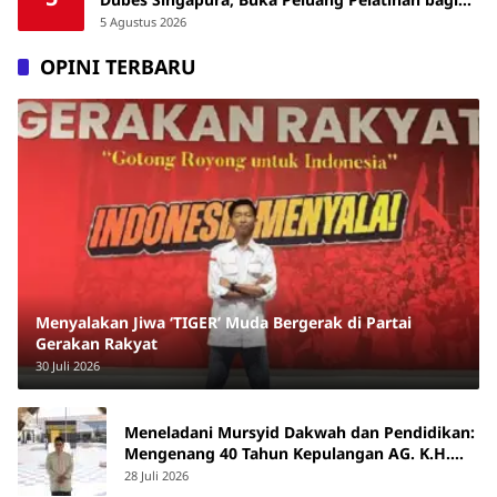
ASN hingga Masyarakat
5 Agustus 2026
OPINI TERBARU
Menyalakan Jiwa ‘TIGER’ Muda Bergerak di Partai
Gerakan Rakyat
30 Juli 2026
Meneladani Mursyid Dakwah dan Pendidikan:
Mengenang 40 Tahun Kepulangan AG. K.H.
Yunus Martan
28 Juli 2026