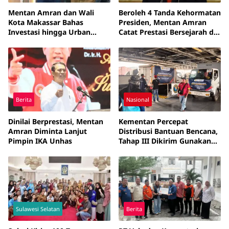
Mentan Amran dan Wali
Beroleh 4 Tanda Kehormatan
Kota Makassar Bahas
Presiden, Mentan Amran
Investasi hingga Urban
Catat Prestasi Bersejarah di
Farming Berbasis IoT
Sektor Pertanian
Berita
Nasional
Dinilai Berprestasi, Mentan
Kementan Percepat
Amran Diminta Lanjut
Distribusi Bantuan Bencana,
Pimpin IKA Unhas
Tahap III Dikirim Gunakan
KRI Makassar
Sulawesi Selatan
Berita