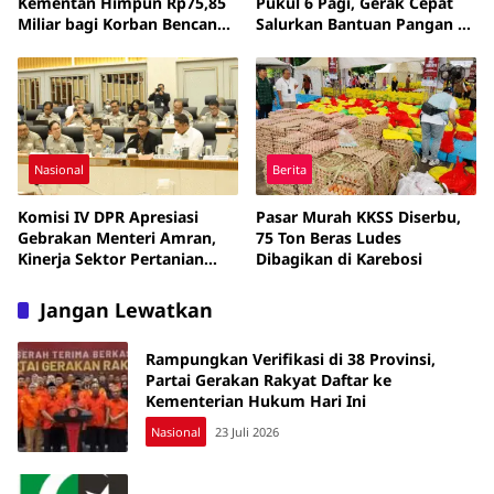
Kementan Himpun Rp75,85
Pukul 6 Pagi, Gerak Cepat
Miliar bagi Korban Bencana
Salurkan Bantuan Pangan ke
Sumatera
Sumatera
Nasional
Berita
Komisi IV DPR Apresiasi
Pasar Murah KKSS Diserbu,
Gebrakan Menteri Amran,
75 Ton Beras Ludes
Kinerja Sektor Pertanian
Dibagikan di Karebosi
Dinilai Melesat
Jangan Lewatkan
Rampungkan Verifikasi di 38 Provinsi,
Partai Gerakan Rakyat Daftar ke
Kementerian Hukum Hari Ini
Nasional
23 Juli 2026