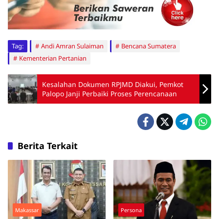
Tag:
Andi Amran Sulaiman
Bencana Sumatera
Kementerian Pertanian
Kesalahan Dokumen RPJMD Diakui, Pemkot
Palopo Janji Perbaiki Proses Perencanaan
Berita Terkait
Makassar
Persona