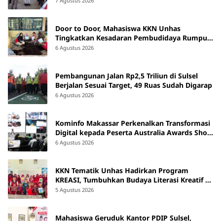
7 Agustus 2026
Door to Door, Mahasiswa KKN Unhas
Tingkatkan Kesadaran Pembudidaya Rumput
Laut di Bantaeng
6 Agustus 2026
Pembangunan Jalan Rp2,5 Triliun di Sulsel
Berjalan Sesuai Target, 49 Ruas Sudah Digarap
6 Agustus 2026
Kominfo Makassar Perkenalkan Transformasi
Digital kepada Peserta Australia Awards Short
Course
6 Agustus 2026
KKN Tematik Unhas Hadirkan Program
KREASI, Tumbuhkan Budaya Literasi Kreatif di
SDN 47 Alluka Takalar
5 Agustus 2026
Mahasiswa Geruduk Kantor PDIP Sulsel,