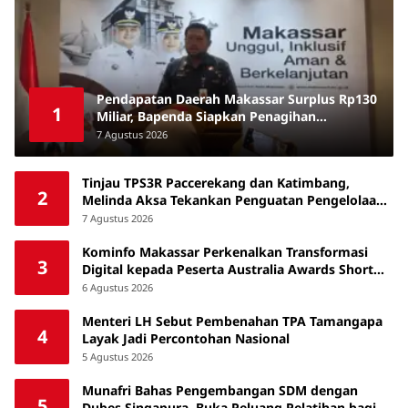
Pendapatan Daerah Makassar Surplus Rp130
1
Miliar, Bapenda Siapkan Penagihan
Tunggakan Pajak
7 Agustus 2026
Tinjau TPS3R Paccerekang dan Katimbang,
2
Melinda Aksa Tekankan Penguatan Pengelolaan
Sampah dari Sumber
7 Agustus 2026
Kominfo Makassar Perkenalkan Transformasi
3
Digital kepada Peserta Australia Awards Short
Course
6 Agustus 2026
Menteri LH Sebut Pembenahan TPA Tamangapa
4
Layak Jadi Percontohan Nasional
5 Agustus 2026
Munafri Bahas Pengembangan SDM dengan
5
Dubes Singapura, Buka Peluang Pelatihan bagi