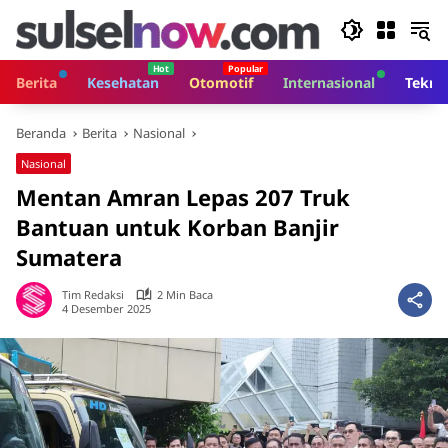
Langsung
ke
konten
Berita
Kesehatan
Otomotif
Internasional
Tekno
Beranda
Berita
Nasional
Nasional
Mentan Amran Lepas 207 Truk
Bantuan untuk Korban Banjir
Sumatera
Tim Redaksi
2 Min Baca
4 Desember 2025