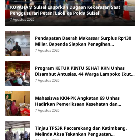
KOPAHAM Sulsel Laporkan Dugaan Kekerasan Saat
Penggusuran Petani Laoli ke Polda Sulsel
7 Agustus 2026
Pendapatan Daerah Makassar Surplus Rp130
Miliar, Bapenda Siapkan Penagihan
Tunggakan Pajak
7 Agustus 2026
Program KETUK PINTU SEHAT KKN Unhas
Disambut Antusias, 44 Warga Lampoko Ikut
Skrining Hipertensi
7 Agustus 2026
Mahasiswa KKN-PK Angkatan 69 Unhas
Hadirkan Pemeriksaan Kesehatan dan
Edukasi bagi Lansia di Barru
7 Agustus 2026
Tinjau TPS3R Paccerekang dan Katimbang,
Melinda Aksa Tekankan Penguatan
Pengelolaan Sampah dari Sumber