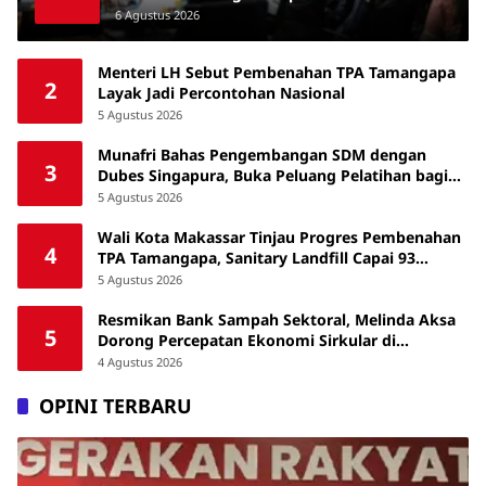
Australia Awards Short Course
6 Agustus 2026
Menteri LH Sebut Pembenahan TPA Tamangapa
2
Layak Jadi Percontohan Nasional
5 Agustus 2026
Munafri Bahas Pengembangan SDM dengan
3
Dubes Singapura, Buka Peluang Pelatihan bagi
ASN hingga Masyarakat
5 Agustus 2026
Wali Kota Makassar Tinjau Progres Pembenahan
4
TPA Tamangapa, Sanitary Landfill Capai 93
Persen
5 Agustus 2026
Resmikan Bank Sampah Sektoral, Melinda Aksa
5
Dorong Percepatan Ekonomi Sirkular di
Makassar
4 Agustus 2026
OPINI TERBARU