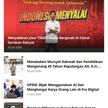
Menyalakan Jiwa ‘TIGER’ Muda Bergerak di Partai
Gerakan Rakyat
30 Juli 2026
Meneladani Mursyid Dakwah dan Pendidikan:
Mengenang 40 Tahun Kepulangan AG. K.H.
Yunus Martan
28 Juli 2026
OPINI: Bijak Menggunakan AI dan
Menghargai Karya Orang Lain di Era Digital
17 Juli 2026
Brankas Miliaran vs Dapur Rakyat: Kapan