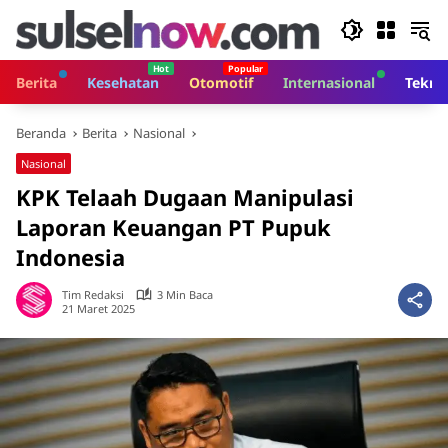
Langsung
ke
konten
Berita
Kesehatan
Otomotif
Internasional
Tekno
Beranda
Berita
Nasional
Nasional
KPK Telaah Dugaan Manipulasi
Laporan Keuangan PT Pupuk
Indonesia
Tim Redaksi
3 Min Baca
21 Maret 2025