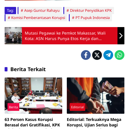
Tag:
Asep Guntur Rahayu
Direktur Penyidikan KPK
Komisi Pemberantasan Korupsi
PT Pupuk Indonesia
Mutasi Pegawai ke Pemkot Makassar, Wali
Kota: ASN Harus Punya Etos Kerja dan
Integritas
Berita Terkait
Berita
Editorial
63 Persen Kasus Korupsi
Editorial: Terkuaknya Mega
Berasal dari Gratifikasi, KPK
Korupsi, Ujian Serius bagi