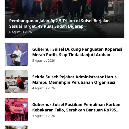
Pembangunan Jalan Rp2,5 Triliun di Sulsel Berjalan
Sesuai Target, 49 Ruas Sudah Digarap
6 Agustus 2026
Gubernur Sulsel Dukung Penguatan Koperasi
Merah Putih, Siap Tindaklanjuti Arahan
Pemerintah Pusat
5 Agustus 2026
Sekda Sulsel: Pejabat Administrator Harus
Mampu Memimpin Perubahan Organisasi
4 Agustus 2026
Gubernur Sulsel Pastikan Pemulihan Korban
Kebakaran Tallo, Serahkan Bantuan Rp795
Juta
3 Agustus 2026