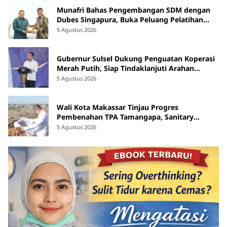
Munafri Bahas Pengembangan SDM dengan
Dubes Singapura, Buka Peluang Pelatihan
bagi ASN hingga Masyarakat
5 Agustus 2026
Gubernur Sulsel Dukung Penguatan Koperasi
Merah Putih, Siap Tindaklanjuti Arahan
Pemerintah Pusat
5 Agustus 2026
Wali Kota Makassar Tinjau Progres
Pembenahan TPA Tamangapa, Sanitary
Landfill Capai 93 Persen
5 Agustus 2026