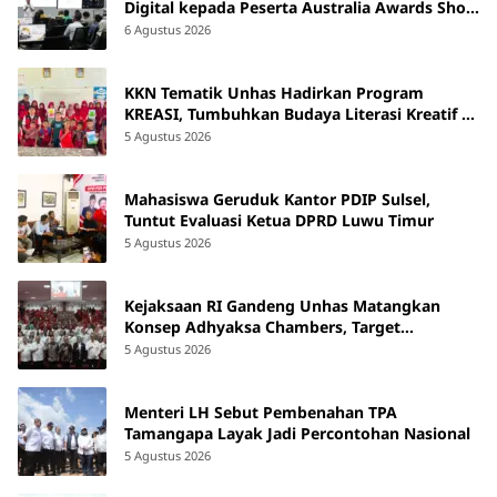
Digital kepada Peserta Australia Awards Short
Course
6 Agustus 2026
KKN Tematik Unhas Hadirkan Program
KREASI, Tumbuhkan Budaya Literasi Kreatif di
SDN 47 Alluka Takalar
5 Agustus 2026
Mahasiswa Geruduk Kantor PDIP Sulsel,
Tuntut Evaluasi Ketua DPRD Luwu Timur
5 Agustus 2026
Kejaksaan RI Gandeng Unhas Matangkan
Konsep Adhyaksa Chambers, Target
Beroperasi 2027
5 Agustus 2026
Menteri LH Sebut Pembenahan TPA
Tamangapa Layak Jadi Percontohan Nasional
5 Agustus 2026