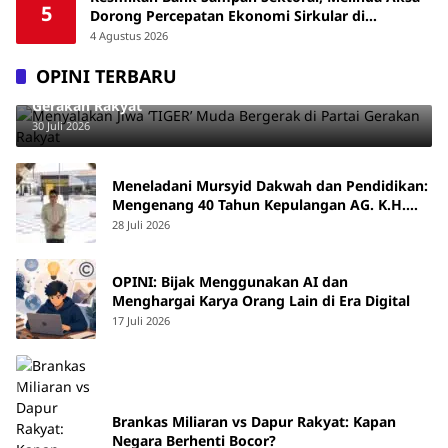
5
Dorong Percepatan Ekonomi Sirkular di
Makassar
4 Agustus 2026
OPINI TERBARU
Menyalakan Jiwa ‘TIGER’ Muda Bergerak di Partai
Gerakan Rakyat
30 Juli 2026
Meneladani Mursyid Dakwah dan Pendidikan:
Mengenang 40 Tahun Kepulangan AG. K.H.
Yunus Martan
28 Juli 2026
OPINI: Bijak Menggunakan AI dan
Menghargai Karya Orang Lain di Era Digital
17 Juli 2026
Brankas Miliaran vs Dapur Rakyat: Kapan
Negara Berhenti Bocor?