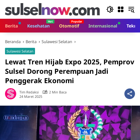
Langsung
ke
konten
Berita
Kesehatan
Otomotif
Internasional
Tekno
Beranda
Berita
Sulawesi Selatan
Sulawesi Selatan
Lewat Tren Hijab Expo 2025, Pemprov
Sulsel Dorong Perempuan Jadi
Penggerak Ekonomi
Tim Redaksi
2 Min Baca
24 Maret 2025