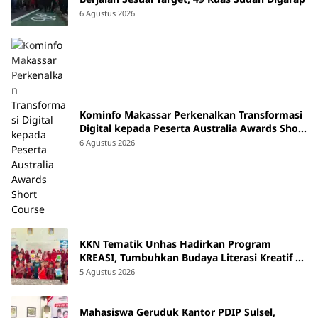
6 Agustus 2026
Kominfo Makassar Perkenalkan Transformasi
Digital kepada Peserta Australia Awards Short
Course
6 Agustus 2026
KKN Tematik Unhas Hadirkan Program
KREASI, Tumbuhkan Budaya Literasi Kreatif di
SDN 47 Alluka Takalar
5 Agustus 2026
Mahasiswa Geruduk Kantor PDIP Sulsel,