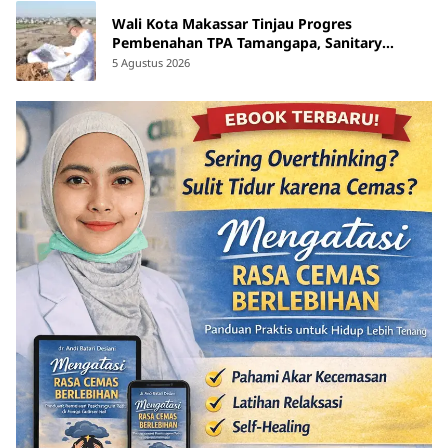
Wali Kota Makassar Tinjau Progres
Pembenahan TPA Tamangapa, Sanitary
Landfill Capai 93 Persen
5 Agustus 2026