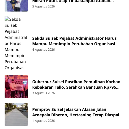
Merah Putih, Siap Tindaklanjuti Arahan
Pemerintah Pusat
5 Agustus 2026
Sekda Sulsel: Pejabat Administrator Harus
Mampu Memimpin Perubahan Organisasi
4 Agustus 2026
Gubernur Sulsel Pastikan Pemulihan Korban
Kebakaran Tallo, Serahkan Bantuan Rp795
Juta
3 Agustus 2026
Pemprov Sulsel Jelaskan Alasan Jalan
Aroepala Dibeton, Hertasning Tetap Diaspal
1 Agustus 2026