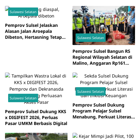
Sulawesi Selatan
Pemprov Sulsel Jelaskan
Alasan Jalan Aroepala
Dibeton, Hertasning Tetap
Sulawesi Selatan
Diaspal
Pemprov Sulsel Bangun RS
Regional Wilayah Selatan di
Malino, Anggaran Rp161
Miliar
Sulawesi Selatan
Sulawesi Selatan
Pemprov Sulsel Dukung
Program Pelajar Sulsel
Pemprov Sulsel Dukung KKS
Menabung, Perkuat Literasi
x DIGIFEST 2026, Perluas
Keuangan Sejak Usia
Pasar UMKM Berbasis Digital
Sekolah