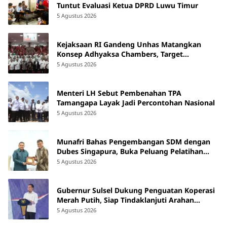
Tuntut Evaluasi Ketua DPRD Luwu Timur
5 Agustus 2026
Kejaksaan RI Gandeng Unhas Matangkan
Konsep Adhyaksa Chambers, Target
Beroperasi 2027
5 Agustus 2026
Menteri LH Sebut Pembenahan TPA
Tamangapa Layak Jadi Percontohan Nasional
5 Agustus 2026
Munafri Bahas Pengembangan SDM dengan
Dubes Singapura, Buka Peluang Pelatihan
bagi ASN hingga Masyarakat
5 Agustus 2026
Gubernur Sulsel Dukung Penguatan Koperasi
Merah Putih, Siap Tindaklanjuti Arahan
Pemerintah Pusat
5 Agustus 2026