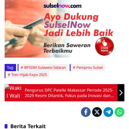
Tag:
BPSDM Sulawesi Selatan
Pemprov Sulsel
Tren Hijab Expo 2025
Pengurus DPC Patelki Makassar Periode 2025-
2029 Resmi Dilantik, Fokus pada Inovasi dan
Kolaborasi
Berita Terkait