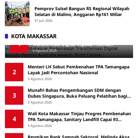
Pemprov Sulsel Bangun RS Regional Wilayah
Selatan di Malino, Anggaran Rp161 Miliar
31 Juli 2026
KOTA MAKASSAR
Kominfo Makassar Perkenalkan
1
Transformasi Digital kepada Peserta
Australia Awards Short Course
6 Agustus 2026
Menteri LH Sebut Pembenahan TPA Tamangapa
2
Layak Jadi Percontohan Nasional
5 Agustus 2026
Munafri Bahas Pengembangan SDM dengan
3
Dubes Singapura, Buka Peluang Pelatihan bagi
ASN hingga Masyarakat
5 Agustus 2026
Wali Kota Makassar Tinjau Progres Pembenahan
4
TPA Tamangapa, Sanitary Landfill Capai 93
Persen
5 Agustus 2026
Resmikan Bank Sampah Sektoral, Melinda Aksa