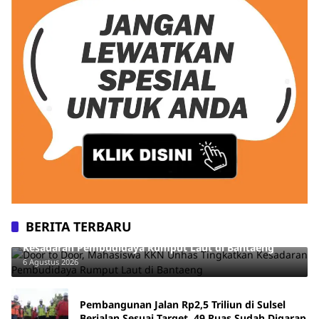
BERITA TERBARU
Door to Door, Mahasiswa KKN Unhas Tingkatkan
Kesadaran Pembudidaya Rumput Laut di Bantaeng
6 Agustus 2026
Pembangunan Jalan Rp2,5 Triliun di Sulsel
Berjalan Sesuai Target, 49 Ruas Sudah Digarap