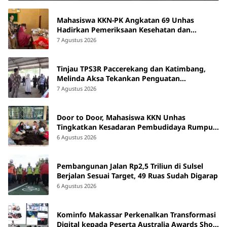
Mahasiswa KKN-PK Angkatan 69 Unhas
Hadirkan Pemeriksaan Kesehatan dan
Edukasi bagi Lansia di Barru
7 Agustus 2026
Tinjau TPS3R Paccerekang dan Katimbang,
Melinda Aksa Tekankan Penguatan
Pengelolaan Sampah dari Sumber
7 Agustus 2026
Door to Door, Mahasiswa KKN Unhas
Tingkatkan Kesadaran Pembudidaya Rumput
Laut di Bantaeng
6 Agustus 2026
Pembangunan Jalan Rp2,5 Triliun di Sulsel
Berjalan Sesuai Target, 49 Ruas Sudah Digarap
6 Agustus 2026
Kominfo Makassar Perkenalkan Transformasi
Digital kepada Peserta Australia Awards Short