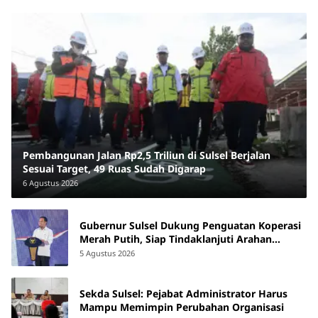
Pembangunan Jalan Rp2,5 Triliun di Sulsel Berjalan
Sesuai Target, 49 Ruas Sudah Digarap
6 Agustus 2026
Gubernur Sulsel Dukung Penguatan Koperasi
Merah Putih, Siap Tindaklanjuti Arahan
Pemerintah Pusat
5 Agustus 2026
Sekda Sulsel: Pejabat Administrator Harus
Mampu Memimpin Perubahan Organisasi