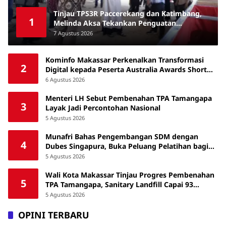
Tinjau TPS3R Paccerekang dan Katimbang,
1
Melinda Aksa Tekankan Penguatan
Pengelolaan Sampah dari Sumber
7 Agustus 2026
Kominfo Makassar Perkenalkan Transformasi
2
Digital kepada Peserta Australia Awards Short
Course
6 Agustus 2026
Menteri LH Sebut Pembenahan TPA Tamangapa
3
Layak Jadi Percontohan Nasional
5 Agustus 2026
Munafri Bahas Pengembangan SDM dengan
4
Dubes Singapura, Buka Peluang Pelatihan bagi
ASN hingga Masyarakat
5 Agustus 2026
Wali Kota Makassar Tinjau Progres Pembenahan
5
TPA Tamangapa, Sanitary Landfill Capai 93
Persen
5 Agustus 2026
OPINI TERBARU