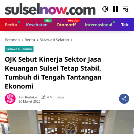
Langsung
ke
konten
Berita
Kesehatan
Otomotif
Internasional
Tekno
Beranda
Berita
Sulawesi Selatan
Sulawesi Selatan
OJK Sebut Kinerja Sektor Jasa
Keuangan Sulsel Tetap Stabil,
Tumbuh di Tengah Tantangan
Ekonomi
Tim Redaksi
4 Min Baca
20 Maret 2025