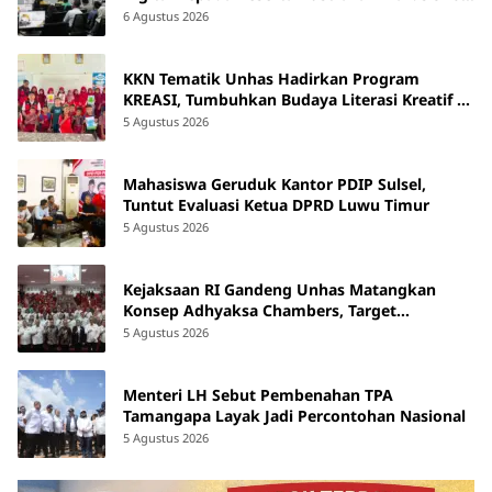
Course
6 Agustus 2026
KKN Tematik Unhas Hadirkan Program
KREASI, Tumbuhkan Budaya Literasi Kreatif di
SDN 47 Alluka Takalar
5 Agustus 2026
Mahasiswa Geruduk Kantor PDIP Sulsel,
Tuntut Evaluasi Ketua DPRD Luwu Timur
5 Agustus 2026
Kejaksaan RI Gandeng Unhas Matangkan
Konsep Adhyaksa Chambers, Target
Beroperasi 2027
5 Agustus 2026
Menteri LH Sebut Pembenahan TPA
Tamangapa Layak Jadi Percontohan Nasional
5 Agustus 2026