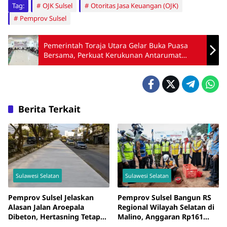
Tag:
OJK Sulsel
Otoritas Jasa Keuangan (OJK)
Pemprov Sulsel
Pemerintah Toraja Utara Gelar Buka Puasa
Bersama, Perkuat Kerukunan Antarumat
Beragama
Berita Terkait
Sulawesi Selatan
Sulawesi Selatan
Pemprov Sulsel Jelaskan
Pemprov Sulsel Bangun RS
Alasan Jalan Aroepala
Regional Wilayah Selatan di
Dibeton, Hertasning Tetap
Malino, Anggaran Rp161
Diaspal
Miliar