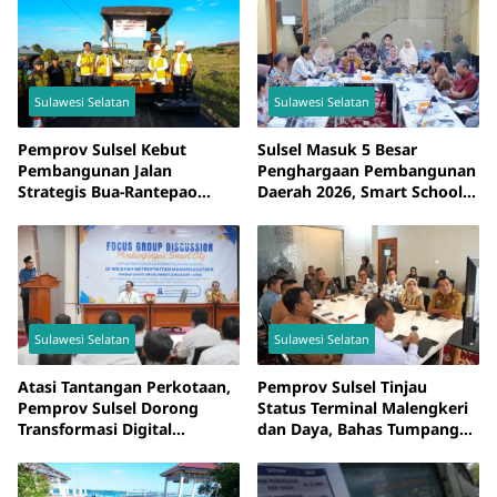
Sulawesi Selatan
Sulawesi Selatan
Pemprov Sulsel Kebut
Sulsel Masuk 5 Besar
Pembangunan Jalan
Penghargaan Pembangunan
Strategis Bua-Rantepao
Daerah 2026, Smart School
Senilai Rp239 Miliar
Jadi Inovasi Unggulan
Sulawesi Selatan
Sulawesi Selatan
Atasi Tantangan Perkotaan,
Pemprov Sulsel Tinjau
Pemprov Sulsel Dorong
Status Terminal Malengkeri
Transformasi Digital
dan Daya, Bahas Tumpang
Mamminasata
Tindih Fungsi dan
Kewenangan