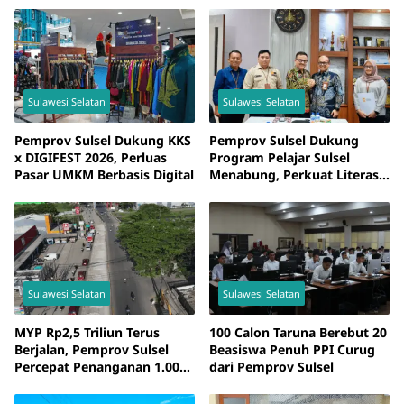
Sulawesi Selatan
Sulawesi Selatan
Pemprov Sulsel Dukung KKS
Pemprov Sulsel Dukung
x DIGIFEST 2026, Perluas
Program Pelajar Sulsel
Pasar UMKM Berbasis Digital
Menabung, Perkuat Literasi
Keuangan Sejak Usia
Sekolah
Sulawesi Selatan
Sulawesi Selatan
MYP Rp2,5 Triliun Terus
100 Calon Taruna Berebut 20
Berjalan, Pemprov Sulsel
Beasiswa Penuh PPI Curug
Percepat Penanganan 1.000
dari Pemprov Sulsel
Kilometer Jalan Provinsi