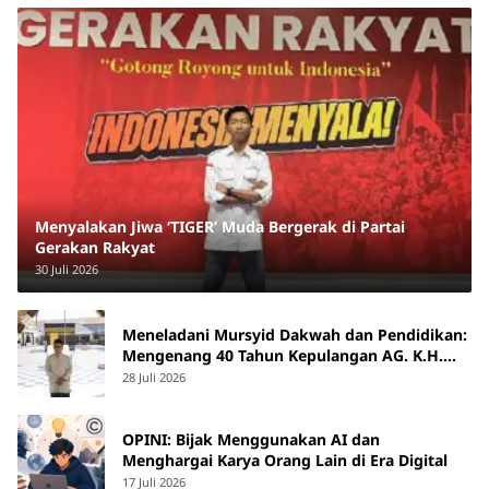
Menyalakan Jiwa ‘TIGER’ Muda Bergerak di Partai
Gerakan Rakyat
30 Juli 2026
Meneladani Mursyid Dakwah dan Pendidikan:
Mengenang 40 Tahun Kepulangan AG. K.H.
Yunus Martan
28 Juli 2026
OPINI: Bijak Menggunakan AI dan
Menghargai Karya Orang Lain di Era Digital
17 Juli 2026